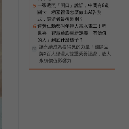
一張遺照「開口」說話，中間有8道
5
關卡！翊嘉禮儀怎麼做出AI告別
式，讓逝者最後道別？
連黃仁勳都叫年輕人當水電工！程
6
世嘉：智慧通膨重新定義「有價值
的人」到底什麼樣子？
讓永續成為看得見的力量！國際品
PR
牌X百大經理人雙重榮譽認證，放大
永續價值影響力