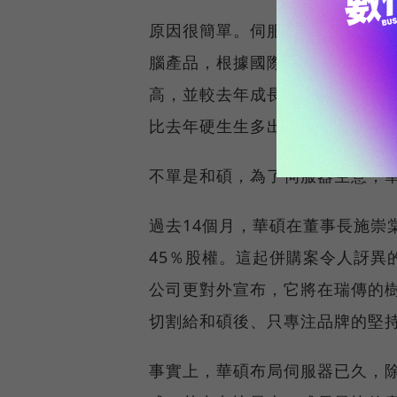
原因很簡單。伺服器，這個可以
腦產品，根據國際數據資訊（ID
高，並較去年成長13％，若以未
比去年硬生生多出1兆元。
不單是和碩，為了伺服器生意，
過去14個月，華碩在董事長施崇
45％股權。這起併購案令人訝異
公司更對外宣布，它將在瑞傳的樹
切割給和碩後、只專注品牌的堅
事實上，華碩布局伺服器已久，除