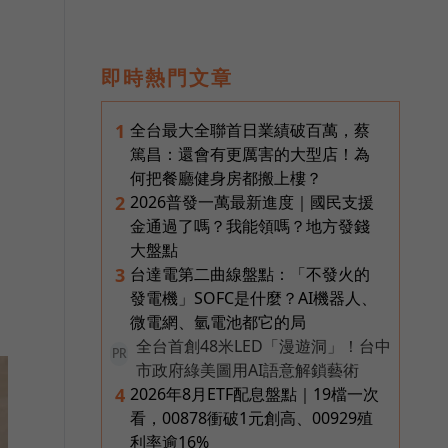
即時熱門文章
全台最大全聯首日業績破百萬，蔡
1
篤昌：還會有更厲害的大型店！為
何把餐廳健身房都搬上樓？
2026普發一萬最新進度｜國民支援
2
金通過了嗎？我能領嗎？地方發錢
大盤點
台達電第二曲線盤點：「不發火的
3
發電機」SOFC是什麼？AI機器人、
微電網、氫電池都它的局
全台首創48米LED「漫遊洞」！台中
PR
市政府綠美圖用AI語意解鎖藝術
2026年8月ETF配息盤點｜19檔一次
4
看，00878衝破1元創高、00929殖
利率逾16%