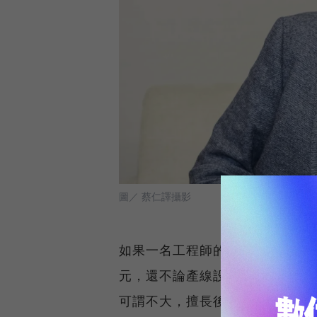
圖／ 蔡仁譯攝影
如果一名工程師的年薪以100萬
元，還不論產線設備、治具模具
可謂不大，擅長後發制人的童子