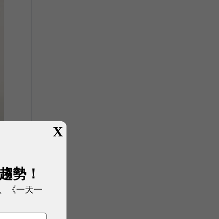
X
展趨勢！
、《一天一