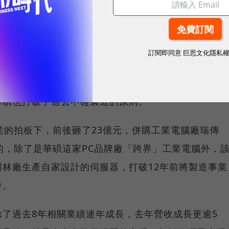
讓多人透過網路同時使用、幾乎是一台「看不到」的電
C）的估計，今年全球產值將站上3.4兆新台幣的歷史新
訂閱即同意
巨思文化隱私
來3年總成長率達30％計算，預估到了後年，產值就會
華碩也打破了過去不碰製造的原則。
棠的拍板下，前後砸了23億元，併購工業電腦廠瑞傳
的，除了是華碩這家PC品牌廠「跨界」工業電腦外，
林廠生產自家設計的伺服器，打破12年前將製造事業
持。
了過去8年相關業績連年成長，去年營收成長更逾5