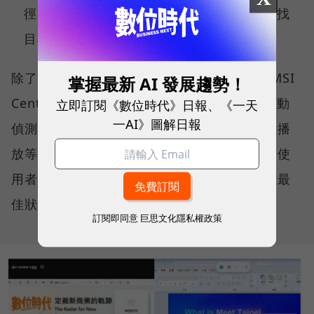
徑，用自然語言就能從茫茫資料海中精準查找
目標檔案。
除了微軟的生態系，MSI 更導入獨家研發的 MSI
掌握最新 AI 發展趨勢！
Center 中控軟體，其中「AI 智慧引擎」能自動
立即訂閱《數位時代》日報、《一天
一AI》圖解日報
偵測使用情境（如視訊會議、文書處理、影音播
放等），主動調節各項硬體設定與效能表現，使
用者無需動手調整參數，系統便能持續維持在最
佳狀態。
訂閱即同意
巨思文化隱私權政策