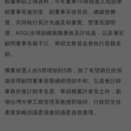
根據華碩上傳資料，今年董事10席候選人包括華
碩董事長施崇棠、副董事長徐世昌、總裁曾鏘
聲、共同執行長許先越及胡書賓、營運長謝明
傑、ASGL全球副總裁陳彥政及許祐嘉，以及滙宏
顧問董事長楊子江、華碩文教基金會執行長魏杏
娟。
獨董候選人由3席增加到5席，除了有望續任的旭
揚管理顧問董事長暨總經理邰中和、弘道會計師
事務所會計師李名昱、華碩獨董許春安之外，新
增台灣大學工商管理系教授郭瑞祥、行政院生技
產業策略諮議委員會諮議委員曾惠瑾。