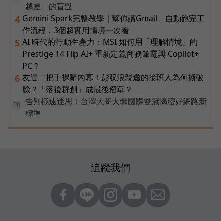
越差」的盲點
Gemini Spark完整教學｜幫你讀Gmail、自動跑完工
4
作流程，3個超實用情境一次看
AI 時代的行動生產力：MSI 如何用「理解情境」的
5
Prestige 14 Flip AI+ 重新定義商務筆電與 Copilot+
PC？
友達二把手裸辭內幕！彭双浪親邀的接班人為何撕破
6
臉？「落後群創」成最後稻草？
告別極速迷思！台灣大哥大奪國際雙冠揭密好網路新
PR
標準
追蹤我們