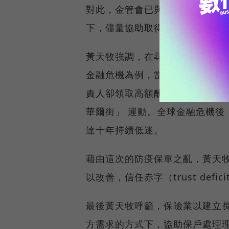
對此，金管會已與衛福部加強協
下，儘量協助取得兼顧各方需求
黃天牧強調，在尋求共識的過程中
金融危機為例，當時美國部分金
責人卻領取高額酬勞或全身而退
華爾街」 運動。全球金融危機後
達十年持續低迷。
藉由這次的防疫保單之亂，黃天牧提醒
以改善，信任赤字（trust defi
最後黃天牧呼籲，保險業以建立
方需求的方式下，協助保戶處理