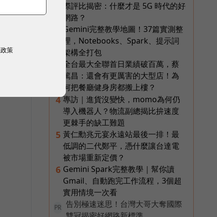
際評比揭密：什麼才是 5G 時代的好
網路？
Gemini完整教學地圖！37篇實測整
2
理，Notebooks、Spark、提示詞
權政策
架構全打包
全台最大全聯首日業績破百萬，蔡
3
篤昌：還會有更厲害的大型店！為
何把餐廳健身房都搬上樓？
專訪｜進貨沒變快，momo為何仍
4
導入機器人？物流副總揭比拚速度
更棘手的缺工難題
黃仁勳兆元宴永遠站最後一排！最
5
低調的二代鄭平，憑什麼讓台達電
被市場重新定價？
Gemini Spark完整教學｜幫你讀
6
Gmail、自動跑完工作流程，3個超
實用情境一次看
告別極速迷思！台灣大哥大奪國際
PR
雙冠揭密好網路新標準