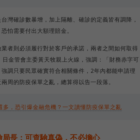
是台灣確診數暴增，加上隔離、確診的定義皆有調降，
，恐怕需要付出大額理賠金。
險業者則必須履行對於客戶的承諾，兩者之間如何取得
）日金管會主委黃天牧親上火線，強調：「財務赤字可
」強調只要民眾確實符合相關條件，2年內都能申請理
近兩周的防疫保單之亂，總算得以告一段落。
還多，恐引爆金融危機？一文讀懂防疫保單之亂
險局長：可查驗真偽，不必擔心