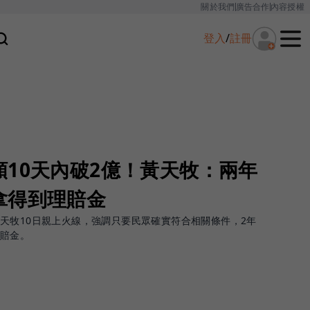
關於我們
廣告合作
內容授權
登入
/
註冊
10天內破2億！黃天牧：兩年
拿得到理賠金
天牧10日親上火線，強調只要民眾確實符合相關條件，2年
理賠金。