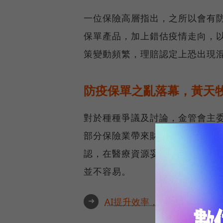
一位保險高層指出，之所以會有
保單產品，加上錯估疫情走向，
策變動頻繁，理賠認定上恐出現
防疫保單之亂落幕，黃天
對於種種爭議及討論，金管會主
部分保險業帶來財務上壓力，金
認，在醫療資源妥適運用、保戶
並不容易。
➜
AI提升效率，永續決定未來！全