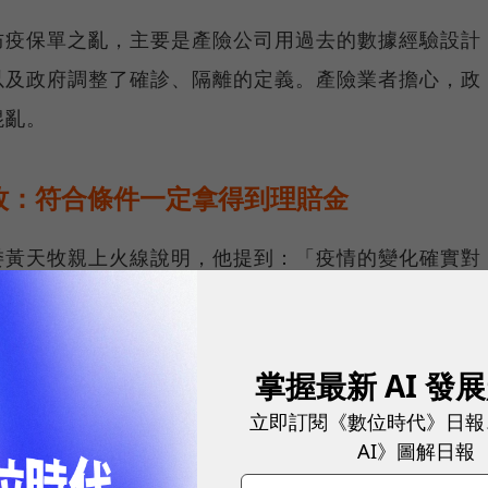
防疫保單之亂，主要是產險公司用過去的數據經驗設計
以及政府調整了確診、隔離的定義。產險業者擔心，政
混亂。
牧：符合條件一定拿得到理賠金
委黃天牧親上火線說明，他提到：「疫情的變化確實對
管會也關心保險業財務健全與營運穩定。」但他也承
權益維護、保險業損失控制等不同面向間，要取得平衡
掌握最新 AI 發
立即訂閱《數位時代》日報
球永續指標企業認證☀️100 MVP等你角逐雙獎榮譽
AI》圖解日報