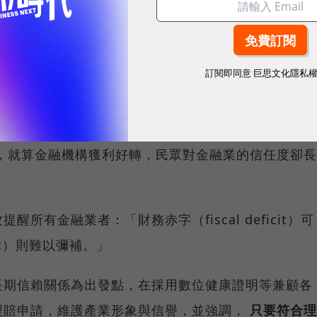
調，在合乎防疫政策措施且不偏離保險契約條款意旨
的理賠證明文件，像是數位健康證明就是一個例子。
訂閱即同意
巨思文化隱私
，難免基於各自立場而有不同主張。他以2008年全球
融機構倒閉造成經濟衰退、失業率攀升及社會動盪，負
，使民眾對金融機構的信心降至谷底，甚至發起「佔領
，就算金融機構獲利好轉，民眾對金融業的信任度卻長
所有金融業者：「財務赤字（fiscal deficit）可
cit）則難以彌補。」
長期信賴關係為出發點，在採用數位健康證明等兼顧各
理賠申請，維護產業形象與信譽，並強調，
只要符合理