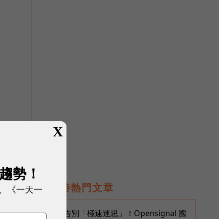
X
展趨勢！
即時熱門文章
、《一天一
告別「極速迷思」！Opensignal 國
1