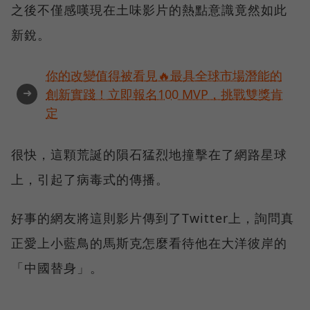
之後不僅感嘆現在土味影片的熱點意識竟然如此
新銳。
你的改變值得被看見🔥最具全球市場潛能的
➜
創新實踐！立即報名100 MVP，挑戰雙獎肯
定
很快，這顆荒誕的隕石猛烈地撞擊在了網路星球
上，引起了病毒式的傳播。
好事的網友將這則影片傳到了Twitter上，詢問真
正愛上小藍鳥的馬斯克怎麼看待他在大洋彼岸的
「中國替身」。