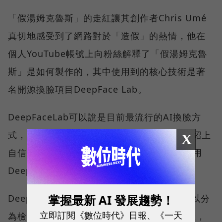
「假湯姆克魯斯」的走紅讓其創作者Chris Umé
真切地感受到了網路對於「造假」的熱情，他在
個人YouTube帳號上向粉絲解釋了「假湯姆克魯
斯」是如何製作的，其中使用到的核心技術是著
名開源換臉項目DeepFace Lab。
DeepFaceLab可以說是目前最流行的AI換臉方
式，其作者Ivan Perov在Github上的項目介紹上
X
自信地寫道「目前95%的Deepfake影片都是用
DeepFaceLab製作」。
掌握最新 AI 發展趨勢！
DeepFaceLab換臉的邏輯並不復雜，大概可以分
立即訂閱《數位時代》日報、《一天
為檢測人臉、調整角度、替換人臉等幾個步驟，