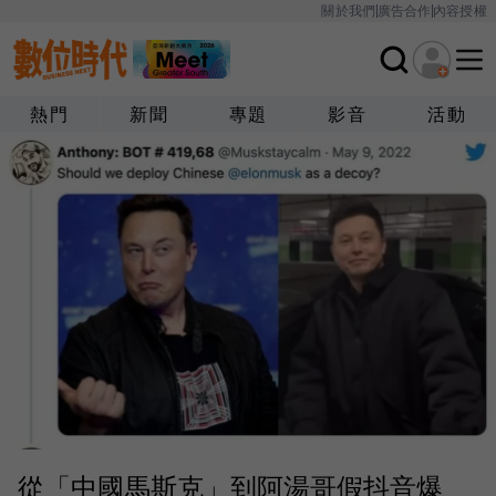
關於我們
廣告合作
內容授權
熱門
新聞
專題
影音
活動
從「中國馬斯克」到阿湯哥假抖音爆