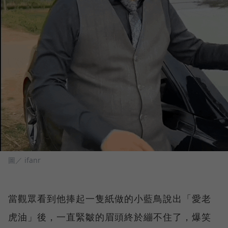
圖／ ifanr
當觀眾看到他捧起一隻紙做的小藍鳥說出「愛老
虎油」後，一直緊皺的眉頭終於繃不住了，爆笑