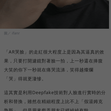
圖／ ifanr
「AR哭臉」的走紅很大程度上是因為其逼真的效
果，只要打開濾鏡對著臉一拍，上一秒還在捧腹
大笑的你下一秒就在痛哭流涕，笑得越燦爛
「哭」得就更淒慘。
這其實是利用Deepfake技術對人臉進行實時的分
析和替換，雖然在精細程度上比不上「假湯姆克
魯斯」，但是用來戲弄朋友已經綽綽有餘。