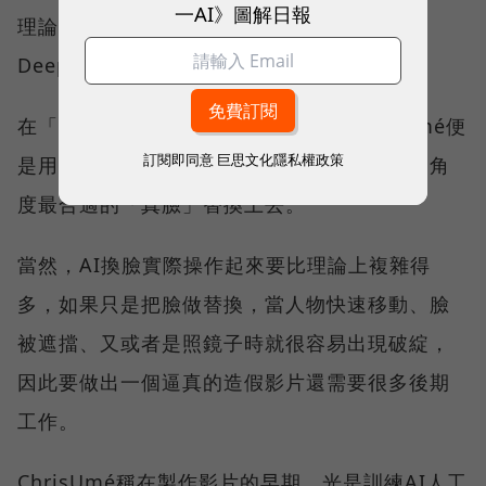
一AI》圖解日報
理論上只要給算法足夠多的人臉資訊學習，
DeepFaceLab就能做出以假亂真的換臉效果。
在「假湯姆克魯斯」等製作過程中，ChrisUmé便
訂閱即同意
巨思文化隱私權政策
是用機器學習了大量湯姆克魯斯真臉後，找出角
度最合適的「真臉」替換上去。
當然，AI換臉實際操作起來要比理論上複雜得
多，如果只是把臉做替換，當人物快速移動、臉
被遮擋、又或者是照鏡子時就很容易出現破綻，
因此要做出一個逼真的造假影片還需要很多後期
工作。
ChrisUmé稱在製作影片的早期，光是訓練AI人工