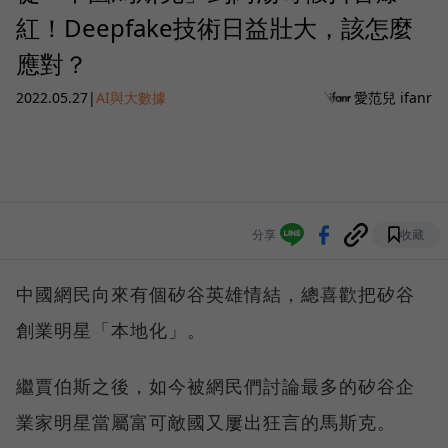
紅！Deepfake技術日益壯大，該怎麼
應對？
2022.05.27
|
AI與大數據
愛范兒 ifanr
分享
收藏
中國網民向來有個矽谷英雄情結，總喜歡把矽谷
創業明星「本地化」。
繼賈伯斯之後，如今被網民們討論最多的矽谷企
業家明星當屬富可敵國又屢出狂言的馬斯克。