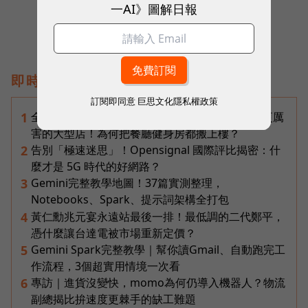
一AI》圖解日報
即時熱門文章
訂閱即同意
巨思文化隱私權政策
全台最大全聯首日業績破百萬，蔡篤昌：還會有更厲
1
害的大型店！為何把餐廳健身房都搬上樓？
告別「極速迷思」！Opensignal 國際評比揭密：什
2
麼才是 5G 時代的好網路？
Gemini完整教學地圖！37篇實測整理，
3
Notebooks、Spark、提示詞架構全打包
黃仁勳兆元宴永遠站最後一排！最低調的二代鄭平，
4
憑什麼讓台達電被市場重新定價？
Gemini Spark完整教學｜幫你讀Gmail、自動跑完工
5
作流程，3個超實用情境一次看
專訪｜進貨沒變快，momo為何仍導入機器人？物流
6
副總揭比拚速度更棘手的缺工難題