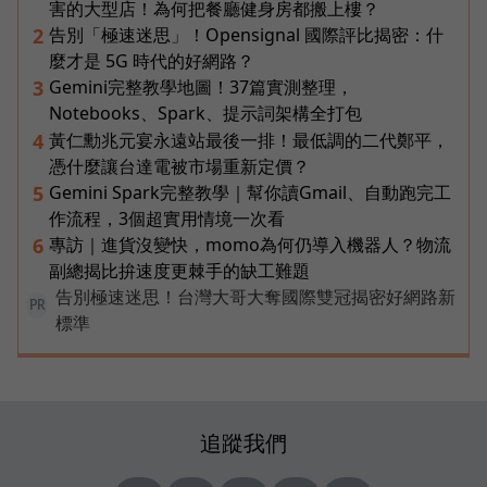
害的大型店！為何把餐廳健身房都搬上樓？
告別「極速迷思」！Opensignal 國際評比揭密：什
2
麼才是 5G 時代的好網路？
Gemini完整教學地圖！37篇實測整理，
3
Notebooks、Spark、提示詞架構全打包
黃仁勳兆元宴永遠站最後一排！最低調的二代鄭平，
4
憑什麼讓台達電被市場重新定價？
Gemini Spark完整教學｜幫你讀Gmail、自動跑完工
5
作流程，3個超實用情境一次看
專訪｜進貨沒變快，momo為何仍導入機器人？物流
6
副總揭比拚速度更棘手的缺工難題
告別極速迷思！台灣大哥大奪國際雙冠揭密好網路新
PR
標準
追蹤我們