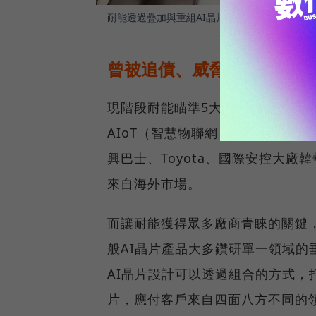
耐能透過疊加與重組AI晶片，滿足不同領域的
曾被追債、威脅斷手腳，向
現階段耐能瞄準5大領域：終端伺
AIoT（智慧物聯網）與家電。客
興巴士、Toyota、國際安控大廠
來自海外市場。
而讓耐能獲得眾多廠商青睞的關鍵
般AI晶片產品大多鑽研單一領域
AI晶片設計可以透過組合的方式，
片，應付客戶來自四面八方不同的