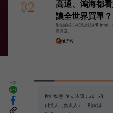
高通、鴻海都看
02
讓全世界買單？
耐能的核心AI晶片技術與lnte
育普及。
陳君毅
分享
耐能智慧 創立時間：2015年
創辦人（負責人）：劉峻誠