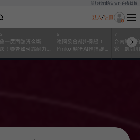
關於我們
廣告合作
內容授權
登入
/
註冊
5
6
7
曾一度面臨資金斷
連國發會都掛保證！
台南鄉間
炊！聯齊如何靠耐力
Pinkoi精準AI推播讓
家！凱鈿
征服龜毛日企，拿到
點擊率增5成，訂單年
拿下20家
兆元能源產業門票？
年雙位數成長
戶，拉攏4
闖出藍海