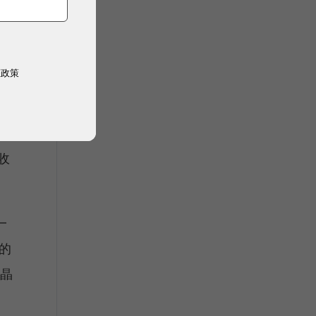
權政策
、中
收
一
的
I晶