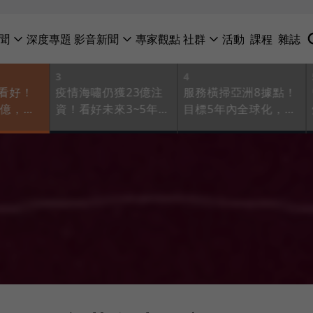
聞
深度專題
影音新聞
專家觀點
社群
活動
課程
雜誌
3
4
看好！
疫情海嘯仍獲23億注
服務橫掃亞洲8據點！
4億，如
資！看好未來3~5年旅
目標5年內全球化，
高技
遊榮景，KKday靠B2B
Vpon如何把跨國數據
買單？
新武器搶攻解封商機
化為大商機？