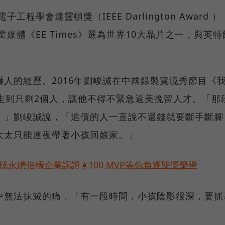
程學會達靈頓獎（IEEE Darlington Award ）
業媒體《EE Times》選為世界10大晶片之一，與英特
。
人的經歷。2016年劉峻誠在中國錄製實境秀節目《
走到只剩2個人，讓他不得不緊急返美挽留人才。「那
，」劉峻誠說，「追債的人一直說不還錢就要斷手斷腳
太太只能連夜帶著小孩回娘家。」
永續指標企業認證☀️100 MVP等你角逐雙獎榮譽
中無法抹滅的痛，「有一段時間，小孩陰影很深，要抓