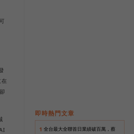
可
發
立在
卻
即時熱門文章
誠
全台最大全聯首日業績破百萬，蔡
1
I