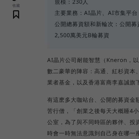
規模：230人
收藏
主要業務：AI晶片、AI市集平台
公開總募資額和新輪次：公開募資總
2,500萬美元B輪募資
AI晶片公司耐能智慧（Knero
數二豪華的陣容：高通、紅杉資本
業者基金，以及香港富商李嘉誠旗
有這麽多大咖站台、公開的募資金
苦行僧，「創業之後每天大概睡4
公室，為了與不同時區的夥伴、投
時會一時無法意識到自己身在哪一