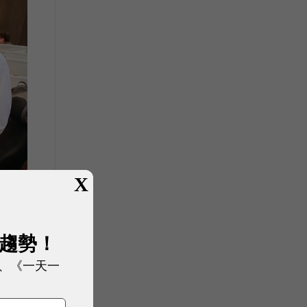
X
展趨勢！
、《一天一