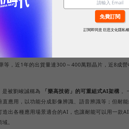
應用。上圖（右2）為耐能智慧創辦人暨執行長劉峻誠。
圖／ 耐能智慧
前老闆求援才化解危機
訂閱即同意
巨思文化隱私
服器、自駕車（電動車）、安控設備、工業製造，以及
戶包含研華、廣達、海內外電信商、德國知名門鎖業者
韓華等，近1年的出貨量達300～400萬顆晶片，近8成營
，是被劉峻誠稱為
「樂高技術」的可重組式AI架構
。
的垂直應用，以功能分成影像辨識、語音辨識等；但耐能
打造出各種應用場景適合的AI，也讓耐能可以用一款A
領域。