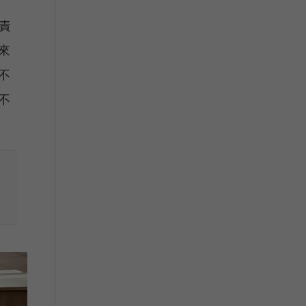
責
來
不
不