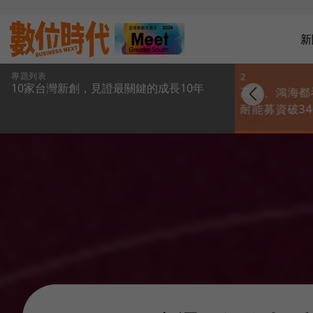
新
專題列表
1
2
10家台灣新創，見證最關鍵的成長10年
台灣新創最關鍵10
高通、鴻海都
年！6大變革深度剖析
耐能募資破3
新創生態系，見證從
何用一招「樂
荒蕪進化成熱帶雨林
術」讓全世界