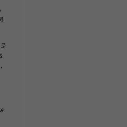
，
爾
我是
段
，
著