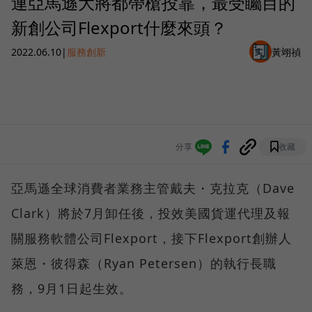
連亞馬遜大將都帶槍投靠，最受矚目的
新創公司Flexport什麼來頭？
2022.06.10
|
服務創新
黃翊禎
分享
收藏
亞馬遜全球消費者業務主管戴夫・克拉克（Dave
Clark）將於7月卸任後，投效美國貨運代理及報
關服務軟體公司Flexport，接下Flexport創辦人
萊恩・彼得森（Ryan Petersen）的執行長職
務，9月1日起生效。