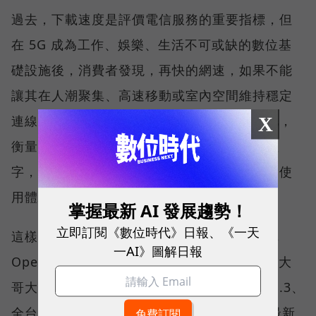
過去，下載速度是評價電信服務的重要指標，但
在 5G 成為工作、娛樂、生活不可或缺的數位基
礎設施後，消費者發現，再快的網速，如果不能
讓其在人潮聚集、高速移動或室內空間維持穩定
連線，即無法轉換成好的使用體驗，也因如此，
X
衡量「好網路」的標準，也逐漸從追求測速數
字，轉向任何時間、任何地點都能穩定連線的使
用體驗。
掌握最新 AI 發展趨勢！
立即訂閱《數位時代》日報、《一天
這樣的轉變，也反映在國際權威網路分析機構
一AI》圖解日報
Opensignal 公布的評比結果。今年初，台灣大
哥大不僅率先奪下「 4G／5G 在線率全球 No.3、
全台 No.1 」國際級榮譽，在 Opensignal 最新