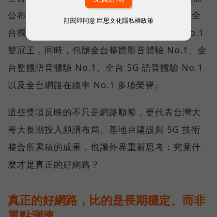
公布的台灣行動網路體驗報告中，更一舉斬獲全
訂閱即同意
巨思文化隱私權政策
台獨有的「可靠性體驗」與「品質一致性」No.1
雙冠王，同時，包辦全台整體影音體驗 No.1、全
台整體語音體驗 No.1、全台 5G 語音體驗 No.1
以及全台網路在線率 No.1 多項榮譽。
這些獎項反映的不只是網路順暢，更代表台灣大
哥大長期投入頻譜布局、基地台建設與 5G 技術
整合所累積的成果，也讓外界重新思考：究竟什
麼才是真正的好網路？
真正的好網路，比的是長期穩定、而非
單點測速