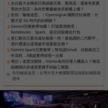
全台最大全聯首日業績破百萬，蔡篤昌：還會有更厲
1
害的大型店！為何把餐廳健身房都搬上樓？
告別「極速迷思」！Opensignal 國際評比揭密：什
2
麼才是 5G 時代的好網路？
Gemini完整教學地圖！37篇實測整理，
3
Notebooks、Spark、提示詞架構全打包
黃仁勳兆元宴永遠站最後一排！最低調的二代鄭平，
4
憑什麼讓台達電被市場重新定價？
Gemini Spark完整教學｜幫你讀Gmail、自動跑完工
5
作流程，3個超實用情境一次看
專訪｜進貨沒變快，momo為何仍導入機器人？物流
6
副總揭比拚速度更棘手的缺工難題
告別極速迷思！台灣大哥大奪國際雙冠揭密好網路新
PR
標準