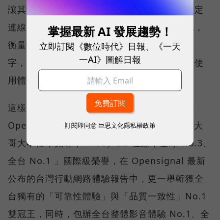
讓其在人潮聚集、高速移動或室內空間維持穩定
連線，即無法轉換成好的使用體驗，也因如此，
掌握最新 AI 發展趨勢！
衡量「好網路」的標準，也逐漸從追求測速數
立即訂閱《數位時代》日報、《一天
一AI》圖解日報
字，轉向任何時間、任何地點都能穩定連線的使
用體驗。
這樣的轉變，也反映在國際權威網路分析機構
Opensignal 公布的評比結果。今年初，台灣大
訂閱即同意
巨思文化隱私權政策
哥大不僅率先奪下「 4G／5G 在線率全球 No.3、
全台 No.1 」國際級榮譽，在 Opensignal 最新
公布的台灣行動網路體驗報告中，更一舉斬獲全
台獨有的「可靠性體驗」與「品質一致性」No.1
雙冠王，同時，包辦全台整體影音體驗 No.1、全