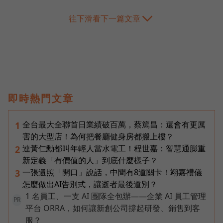
往下滑看下一篇文章
即時熱門文章
全台最大全聯首日業績破百萬，蔡篤昌：還會有更厲
1
害的大型店！為何把餐廳健身房都搬上樓？
連黃仁勳都叫年輕人當水電工！程世嘉：智慧通膨重
2
新定義「有價值的人」到底什麼樣子？
一張遺照「開口」說話，中間有8道關卡！翊嘉禮儀
3
怎麼做出AI告別式，讓逝者最後道別？
1 名員工、一支 AI 團隊全包辦——企業 AI 員工管理
PR
平台 ORRA，如何讓新創公司撐起研發、銷售到客
服？