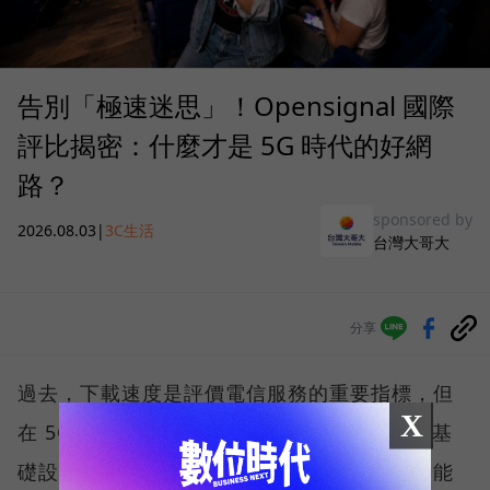
告別「極速迷思」！Opensignal 國際
評比揭密：什麼才是 5G 時代的好網
路？
sponsored by
2026.08.03
|
3C生活
台灣大哥大
分享
過去，下載速度是評價電信服務的重要指標，但
X
在 5G 成為工作、娛樂、生活不可或缺的數位基
礎設施後，消費者發現，再快的網速，如果不能