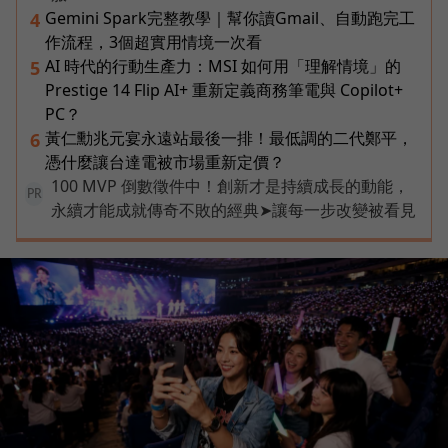
Gemini Spark完整教學｜幫你讀Gmail、自動跑完工
4
作流程，3個超實用情境一次看
AI 時代的行動生產力：MSI 如何用「理解情境」的
5
Prestige 14 Flip AI+ 重新定義商務筆電與 Copilot+
PC？
黃仁勳兆元宴永遠站最後一排！最低調的二代鄭平，
6
憑什麼讓台達電被市場重新定價？
100 MVP 倒數徵件中！創新才是持續成長的動能，
PR
永續才能成就傳奇不敗的經典➤讓每一步改變被看見