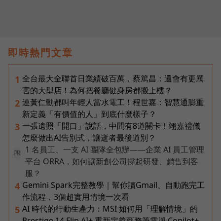
即時熱門文章
全台最大全聯首日業績破百萬，蔡篤昌：還會有更厲
1
害的大型店！為何把餐廳健身房都搬上樓？
連黃仁勳都叫年輕人當水電工！程世嘉：智慧通膨重
2
新定義「有價值的人」到底什麼樣子？
一張遺照「開口」說話，中間有8道關卡！翊嘉禮儀
3
怎麼做出AI告別式，讓逝者最後道別？
1 名員工、一支 AI 團隊全包辦——企業 AI 員工管理
PR
平台 ORRA，如何讓新創公司撐起研發、銷售到客
服？
Gemini Spark完整教學｜幫你讀Gmail、自動跑完工
4
作流程，3個超實用情境一次看
AI 時代的行動生產力：MSI 如何用「理解情境」的
5
Prestige 14 Flip AI+ 重新定義商務筆電與 Copilot+