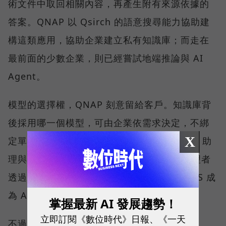
術文件中取回相關內容，再產生附有來源依據的
答案。QNAP 以 Qsirch 的語意搜尋能力協助建
構這類應用，協助企業建立私有知識庫；而走在
最前面的少數企業，則已經嘗試地端推論與 AI
Agent。
模型的選擇權，QNAP 刻意留給客戶。知識庫背
後採用哪一個模型，可由企業依需求決定，不綁
X
定單一 AI 供應商。QNAP 也以 QuAgent AI 助
理與模型情境協定（MCP）相關能力，讓管理者
透過自然語言查詢狀態、調整設定，並讓 NAS 成
為 AI Agent 可調用的資料節點。
掌握最新 AI 發展趨勢！
立即訂閱《數位時代》日報、《一天
不過，劉文義沒有把這條路說得太容易。他坦