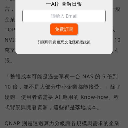
一AI》圖解日報
言，目前 NAS 硬體的 AI 運算能力仍有限。一般
企業期待的應用，可能需要約 300 到 800
TOPS，甚至 1,000 TOPS，因此多數方案會以
NVIDIA 顯示卡補足算力；一張卡約需新台幣 10
訂閱即同意
巨思文化隱私權政策
萬至 12 萬元，一張算不完，就得配置 2 張或 4
張。
「整體成本可能是過去單獨一台 NAS 的 5 倍到
10 倍，並不是大部分中小企業都能接受。」除了
硬體，使用者還需要 AI 應用的 Know-how、程
式背景與開發資源，這些都是落地成本。
QNAP 則是透過算力分級讓各規模與需求的企業