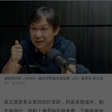
威聯通科技（QNAP）總經理暨威強電集團（IEI）董事長 劉文義
圖／ 數位時代
真正讓更多企業回頭計算的，則是長期成本。劉
文義指出，資料上傳雲端可能免費，下載卻會按