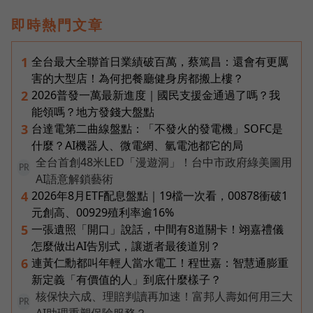
即時熱門文章
全台最大全聯首日業績破百萬，蔡篤昌：還會有更厲
1
害的大型店！為何把餐廳健身房都搬上樓？
2026普發一萬最新進度｜國民支援金通過了嗎？我
2
能領嗎？地方發錢大盤點
台達電第二曲線盤點：「不發火的發電機」SOFC是
3
什麼？AI機器人、微電網、氫電池都它的局
全台首創48米LED「漫遊洞」！台中市政府綠美圖用
PR
AI語意解鎖藝術
2026年8月ETF配息盤點｜19檔一次看，00878衝破1
4
元創高、00929殖利率逾16%
一張遺照「開口」說話，中間有8道關卡！翊嘉禮儀
5
怎麼做出AI告別式，讓逝者最後道別？
連黃仁勳都叫年輕人當水電工！程世嘉：智慧通膨重
6
新定義「有價值的人」到底什麼樣子？
核保快六成、理賠判讀再加速！富邦人壽如何用三大
PR
AI助理重塑保險服務？