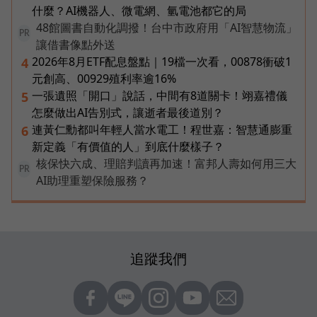
什麼？AI機器人、微電網、氫電池都它的局
48館圖書自動化調撥！台中市政府用「AI智慧物流」
PR
讓借書像點外送
2026年8月ETF配息盤點｜19檔一次看，00878衝破1
4
元創高、00929殖利率逾16%
一張遺照「開口」說話，中間有8道關卡！翊嘉禮儀
5
怎麼做出AI告別式，讓逝者最後道別？
連黃仁勳都叫年輕人當水電工！程世嘉：智慧通膨重
6
新定義「有價值的人」到底什麼樣子？
核保快六成、理賠判讀再加速！富邦人壽如何用三大
PR
AI助理重塑保險服務？
追蹤我們