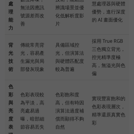
處
慧處理器與硬體
無法因應訊
辨識場景並優
理
優勢，進行深度
號源差而改
化低解析度影
能
的 AI 畫面優化
善
片
力
採用 True RGB
背
傳統常亮背
具備區域控
三色獨立背光，
光
光，容易產
光，但演算法
控光精準度極
技
生漏光與局
與硬體匹配度
高，無溢光與色
術
部發灰現象
較為普遍
偏
色
彩
色彩表現較
色彩飽和度
實現豐富飽和的
與
為平淡，高
高，但有時因
色彩表現層次，
亮
亮處易過
演算法過度補
精準還原真實色
度
曝，暗部細
償而顯得不夠
彩
表
節容易丟失
自然