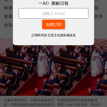
一AI》圖解日報
時插幀消除動態殘影、玩遊戲時自動切換至低延
遲模式。在不同場景轉換時，True RGB 讓亮度與
色彩對比表現依然精準自然。
訂閱即同意
巨思文化隱私權政策
左圖為電影模式，右圖為遊戲模式。智慧場景辨識功能會根據電
影、球賽或遊戲自動切換最佳模式。搭配 True RGB 技術，即使在