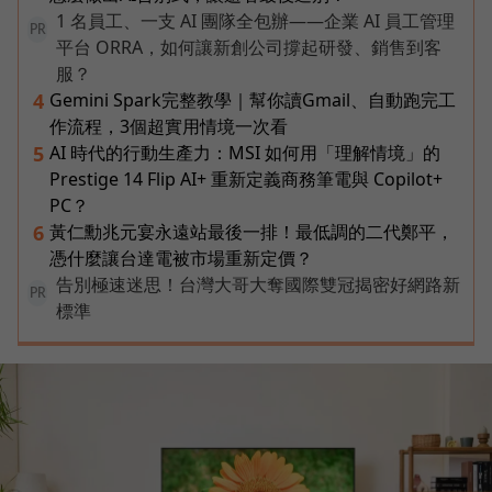
1 名員工、一支 AI 團隊全包辦——企業 AI 員工管理
PR
平台 ORRA，如何讓新創公司撐起研發、銷售到客
服？
Gemini Spark完整教學｜幫你讀Gmail、自動跑完工
4
作流程，3個超實用情境一次看
AI 時代的行動生產力：MSI 如何用「理解情境」的
5
Prestige 14 Flip AI+ 重新定義商務筆電與 Copilot+
PC？
黃仁勳兆元宴永遠站最後一排！最低調的二代鄭平，
6
憑什麼讓台達電被市場重新定價？
告別極速迷思！台灣大哥大奪國際雙冠揭密好網路新
PR
標準