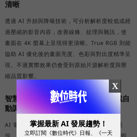
清晰
透過 AI 升頻與降噪技術，可分析解析度較低或經
過壓縮的影音內容，改善線條、紋理與雜訊，使
畫面在 4K 螢幕上呈現得更清晰。True RGB 則能
協助 AI 優化後的畫面亮度、色彩與對比度精準呈
現。不過實際效果仍會受到原始片源解析度與壓
縮品質影響。
X
智慧場景辨識：依電影、球賽、遊戲自
動調整畫面
掌握最新 AI 發展趨勢！
AI 電視能即時辨識播放內容，自動調整畫面呈
立即訂閱《數位時代》日報、《一天
現，比如看電影時調整為劇院感色溫、看球賽即