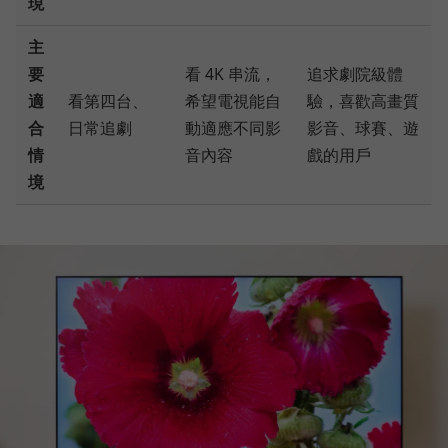
現
主
要
看 4K 串流，
追求劇院級體
適
看第四台、
希望電視能自
驗，喜歡高畫質
合
日常追劇
動適應不同影
影音、球賽、遊
情
音內容
戲的用戶
境