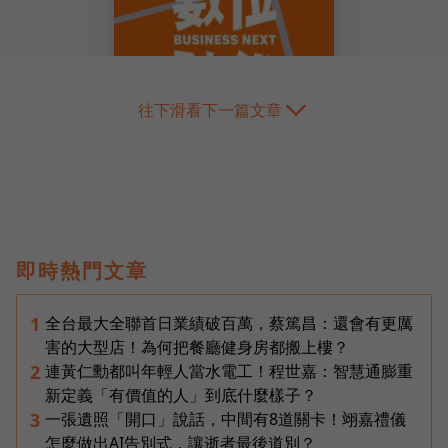
往下滑看下一篇文章
即時熱門文章
全台最大全聯首日業績破百萬，蔡篤昌：還會有更厲
1
害的大型店！為何把餐廳健身房都搬上樓？
連黃仁勳都叫年輕人當水電工！程世嘉：智慧通膨重
2
新定義「有價值的人」到底什麼樣子？
一張遺照「開口」說話，中間有8道關卡！翊嘉禮儀
3
怎麼做出AI告別式，讓逝者最後道別？