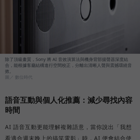
除了頂級畫質，Sony 將 AI 音效演算法與機身背部揚聲器深度結
合，能根據客廳結構進行空間校正，分離出清晰人聲與震撼環繞音
效。
圖／ 數位時代
語音互動與個人化推薦：減少尋找內容
時間
AI 語音互動更能理解複雜語意，當你說出「我想
看適合週末晚上的搞笑電影」時，AI 便會結合使