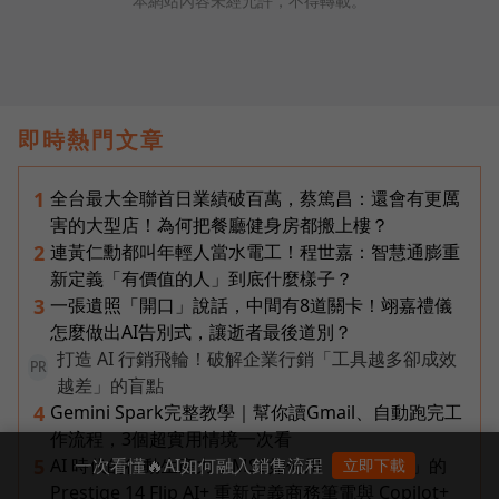
本網站內容未經允許，不得轉載。
即時熱門文章
全台最大全聯首日業績破百萬，蔡篤昌：還會有更厲
1
害的大型店！為何把餐廳健身房都搬上樓？
連黃仁勳都叫年輕人當水電工！程世嘉：智慧通膨重
2
新定義「有價值的人」到底什麼樣子？
一張遺照「開口」說話，中間有8道關卡！翊嘉禮儀
3
怎麼做出AI告別式，讓逝者最後道別？
打造 AI 行銷飛輪！破解企業行銷「工具越多卻成效
PR
越差」的盲點
Gemini Spark完整教學｜幫你讀Gmail、自動跑完工
4
作流程，3個超實用情境一次看
一次看懂🔥AI如何融入銷售流程
AI 時代的行動生產力：MSI 如何用「理解情境」的
5
立即下載
Prestige 14 Flip AI+ 重新定義商務筆電與 Copilot+