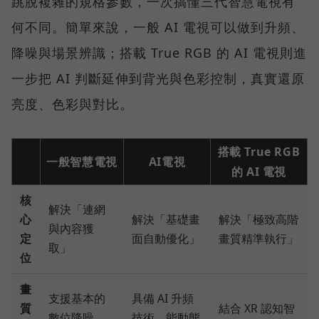
跳脫複雜的規格參數，一次搞懂三代智慧電視有
何不同。簡單來說，一般 AI 電視可以做到升頻、
降噪與場景辨識；搭載 True RGB 的 AI 電視則進
一步把 AI 判斷延伸到背光與色彩控制，真實還原
亮度、色彩與對比。
搭載 True RGB
一般智慧電視
AI電視
的 AI 電視
核
解決「連網
心
解決「基礎畫
解決「極致高階
與內容獲
定
面自動優化」
畫質精準執行」
取」
位
畫
支援基本的
具備 AI 升頻
質
結合 XR 認知智
數位降噪，
技術，能動態