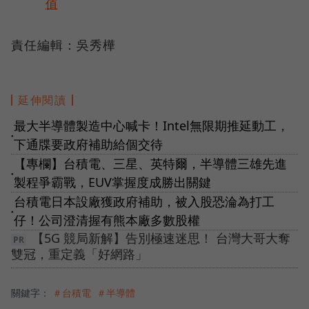
值
責任編輯：吳秀樺
延伸閱讀
最大半導體製造中心喊卡！Intel無限期推延動工，
●
下通牒要政府補助給個交待
【專欄】台積電、三星、英特爾，半導體三雄先進
●
製程爭霸戰，EUV掌握度成勝出關鍵
台積電日本設廠獲政府補助，被入股恐淪為打工
●
仔！公司澄清握有熊本廠多數股權
【5G 競局新解】告別極速迷思！ 台灣大哥大奪
雙冠，重定義「好網路」
關鍵字：
＃台積電
＃半導體