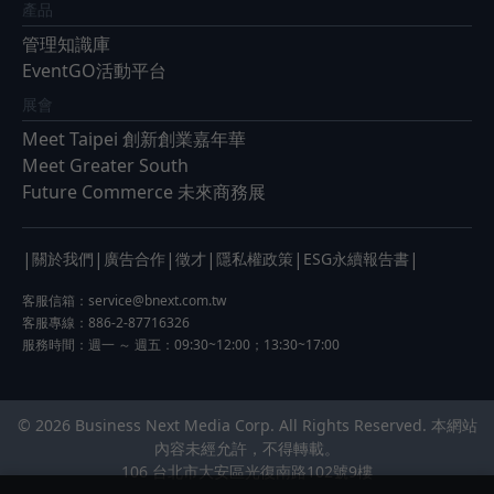
產品
管理知識庫
EventGO活動平台
展會
Meet Taipei 創新創業嘉年華
Meet Greater South
Future Commerce 未來商務展
|
|
|
|
|
|
關於我們
廣告合作
徵才
隱私權政策
ESG永續報告書
客服信箱：
service@bnext.com.tw
客服專線：886-2-87716326
服務時間：週一 ～ 週五：09:30~12:00；13:30~17:00
© 2026 Business Next Media Corp. All Rights Reserved. 本網站
內容未經允許，不得轉載。
106 台北市大安區光復南路102號9樓