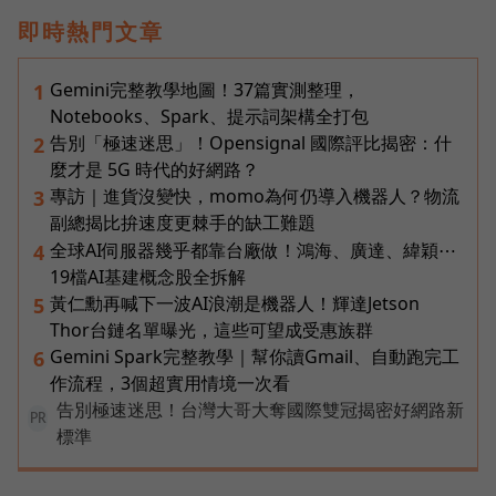
即時熱門文章
Gemini完整教學地圖！37篇實測整理，
1
Notebooks、Spark、提示詞架構全打包
告別「極速迷思」！Opensignal 國際評比揭密：什
2
麼才是 5G 時代的好網路？
專訪｜進貨沒變快，momo為何仍導入機器人？物流
3
副總揭比拚速度更棘手的缺工難題
全球AI伺服器幾乎都靠台廠做！鴻海、廣達、緯穎⋯
4
19檔AI基建概念股全拆解
黃仁勳再喊下一波AI浪潮是機器人！輝達Jetson
5
Thor台鏈名單曝光，這些可望成受惠族群
Gemini Spark完整教學｜幫你讀Gmail、自動跑完工
6
作流程，3個超實用情境一次看
告別極速迷思！台灣大哥大奪國際雙冠揭密好網路新
PR
標準