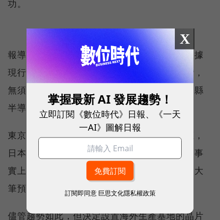
功。
X
報導中指出，倘若研發中心開發了新產品，根據
現行的制度，台積電將可以把新產品帶回台灣，
無須對日本做任何回報。日本政府能否從熊本縣
掌握最新 AI 發展趨勢！
半導體製造廠得到任何回報，目前也不清楚。
立即訂閱《數位時代》日報、《一天
一AI》圖解日報
東京當局採取積極行動，以確保未來晶片供應，
日本並非唯一致力吸引半導體製造商的國家。事
實上，全球競爭激烈，據報導多國政府都提列大
筆預算支出，提供補助。
訂閱即同意
巨思文化隱私權政策
儘管趨勢如此，但決定設置海外生產基地的晶片