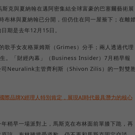
馬斯克與夏納翰在邁阿密集結全球富豪的巴塞爾藝術展
軌。當時布林與夏納翰已分開，但仍住在同一屋簷下；在離
日期是去年12月15日。
的歌手女友格萊姆斯（Grimes）分手；兩人透過代理
「財經內幕」（Business Insider）7月稍早報
uralink主管齊利斯（Shivon Zilis）的一對雙
耀！國際品牌X經理人特別肯定，展現AI時代最具潛力的核心
今年稍早一場派對上，馬斯克在布林面前單膝下跪，再
林原諒。布林雖接受道歉，仍不再和馬斯克固定交談。