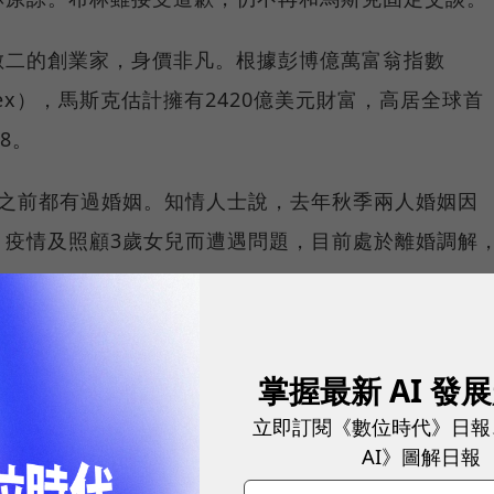
數二的創業家，身價非凡。根據彭博億萬富翁指數
res Index），馬斯克估計擁有2420億美元財富，高居全球首
8。
此之前都有過婚姻。知情人士說，去年秋季兩人婚姻因
毒疾病）疫情及照顧3歲女兒而遭遇問題，目前處於離婚調解
營指控夏納翰要求金額遠多於婚前協議；夏納翰陣營主
分，而且她是在懷孕時被迫簽下婚前協議。
掌握最新 AI 發
立即訂閱《數位時代》日報
ge）共同創辦網路搜尋引擎Google，協助將Google打
AI》圖解日報
9年退出Google母公司Alphabet管理階層，但仍在