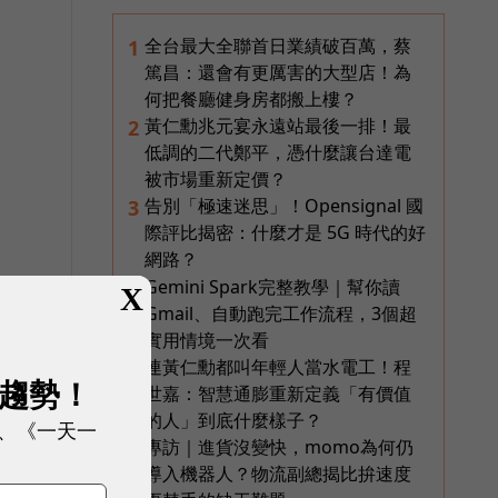
全台最大全聯首日業績破百萬，蔡
1
篤昌：還會有更厲害的大型店！為
何把餐廳健身房都搬上樓？
黃仁勳兆元宴永遠站最後一排！最
2
低調的二代鄭平，憑什麼讓台達電
被市場重新定價？
告別「極速迷思」！Opensignal 國
3
際評比揭密：什麼才是 5G 時代的好
，
網路？
Gemini Spark完整教學｜幫你讀
4
X
Gmail、自動跑完工作流程，3個超
實用情境一次看
連黃仁勳都叫年輕人當水電工！程
5
展趨勢！
世嘉：智慧通膨重新定義「有價值
的人」到底什麼樣子？
、《一天一
造
專訪｜進貨沒變快，momo為何仍
6
導入機器人？物流副總揭比拚速度