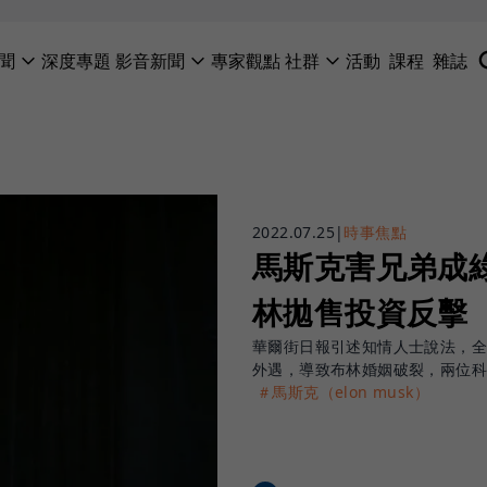
聞
深度專題
影音新聞
專家觀點
社群
活動
課程
雜誌
2022.07.25
|
時事焦點
馬斯克害兄弟成綠
林拋售投資反擊
華爾街日報引述知情人士說法，全
外遇，導致布林婚姻破裂，兩位
＃馬斯克（elon musk）