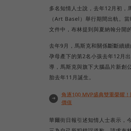
多名知情人士說，去年12月初，
（Art Basel）舉行期間出
文件中，布林提到與夏納翰分開的
去年9月，馬斯克和關係斷斷續續
孕母產下的第2名小孩去年12月出生。
導，馬斯克與旗下大腦晶片新創公司Ne
胎去年11月誕生。
角逐100 MVP盛典雙重榮
➜
價值
華爾街日報引述知情人士表示，
三為自己所犯錯誤道歉，請求布