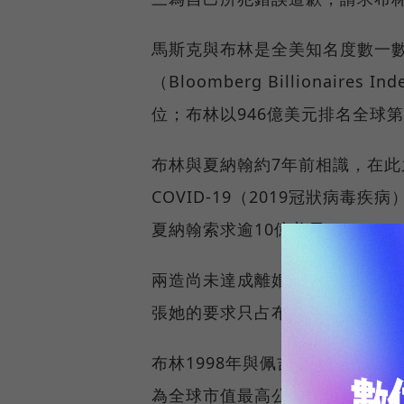
馬斯克與布林是全美知名度數一
（Bloomberg Billionai
位；布林以946億美元排名全球第
布林與夏納翰約7年前相識，在
COVID-19（2019冠狀病
夏納翰索求逾10億美元。
兩造尚未達成離婚協議。布林陣
張她的要求只占布林財產一小部
布林1998年與佩吉（Larry Pa
為全球市值最高公司之一。兩人201