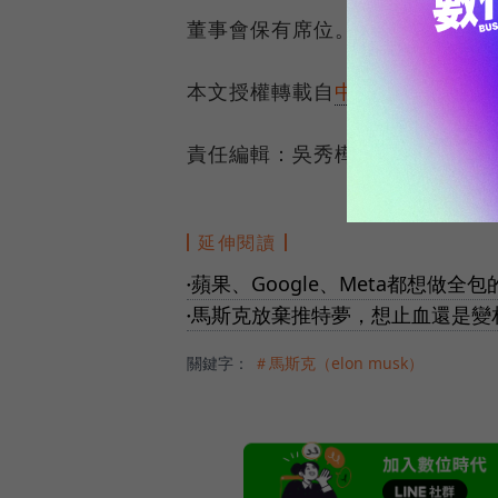
董事會保有席位。
本文授權轉載自
中央社
責任編輯：吳秀樺
延伸閱讀
蘋果、Google、Meta都想做
●
馬斯克放棄推特夢，想止血還是變
●
關鍵字：
＃馬斯克（elon musk）