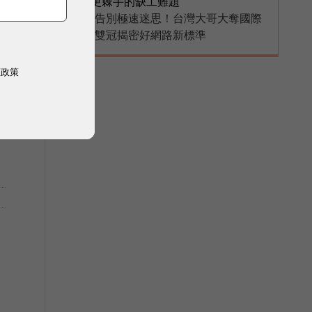
更棘手的缺工難題
告別極速迷思！台灣大哥大奪國際
PR
雙冠揭密好網路新標準
權政策