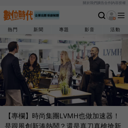
關於我們
廣告合作
內容授權
熱門
新聞
專題
影音
活動
【專欄】時尚集團LVMH也做加速器！
是跟風創新湊熱鬧？還是真刀真槍搶新