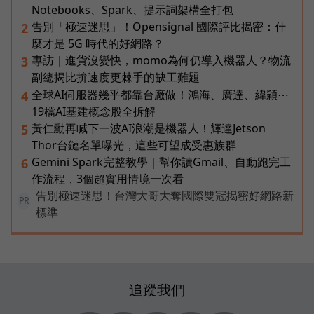
Notebooks、Spark、提示詞架構全打包
告別「極速迷思」！Opensignal 國際評比揭密：什
2
麼才是 5G 時代的好網路？
專訪｜進貨沒變快，momo為何仍導入機器人？物流
3
副總揭比拚速度更棘手的缺工難題
全球AI伺服器幾乎都靠台廠做！鴻海、廣達、緯穎⋯
4
19檔AI基建概念股全拆解
黃仁勳再喊下一波AI浪潮是機器人！輝達Jetson
5
Thor台鏈名單曝光，這些可望成受惠族群
Gemini Spark完整教學｜幫你讀Gmail、自動跑完工
6
作流程，3個超實用情境一次看
告別極速迷思！台灣大哥大奪國際雙冠揭密好網路新
PR
標準
追蹤我們