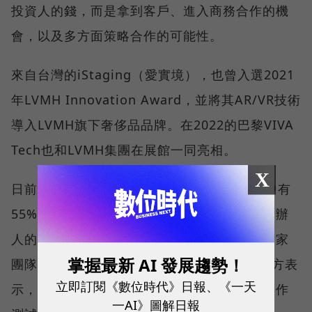
投資人的錢，而是拿到客戶、進入商務合作的機
會，以及多方面策略合作的可能性。
來自台灣的iStaging（愛實境），也曾入選2021
年LVMH Innovation Award，並將其AR/VR技術
導入LVMH旗下奢侈品品牌。在2022的巴黎VIVA
Tech也和LVMH集團在展館一同亮相。
X
日前公布入選的第七期的團隊共有23個，其中有
55%的團隊來自世界各國、由女性擔任共同創辦
人的團隊也佔了22%。入選團隊的領域，有六家
掌握最新 AI 發展趨勢！
團隊都選擇發展永續、ESG等領域，LVMH官方表
立即訂閱《數位時代》日報、《一天
示，許多團隊在入選後已經進入與旗下品牌合作
一AI》圖解日報