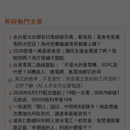
即時熱門文章
全台最大全聯首日業績破百萬，蔡篤昌：還會有更厲
1
害的大型店！為何把餐廳健身房都搬上樓？
2026普發一萬最新進度｜國民支援金通過了嗎？我
2
能領嗎？地方發錢大盤點
台達電第二曲線盤點：「不發火的發電機」SOFC是
3
什麼？AI機器人、微電網、氫電池都它的局
真正的效率，不是更忙，而是建立更好的工作流程！
PR
立即了解《AI 人才全方位實戰課》
2026年8月ETF配息盤點｜19檔一次看，00878衝破1
4
元創高、00929殖利率逾16%
一張遺照「開口」說話，中間有8道關卡！翊嘉禮儀
5
怎麼做出AI告別式，讓逝者最後道別？
連黃仁勳都叫年輕人當水電工！程世嘉：智慧通膨重
6
新定義「有價值的人」到底什麼樣子？