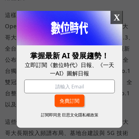
這樣的轉變，也反映在國際權威網路分析機構
X
Opensignal 公布的評比結果。今年初，台灣大
哥大不僅率先奪下「 4G／5G 在線率全球 No.3、
全台 No.1 」國際級榮譽，在 Opensignal 最新
掌握最新 AI 發展趨勢！
公布的台灣行動網路體驗報告中，更一舉斬獲全
立即訂閱《數位時代》日報、《一天
台獨有的「可靠性體驗」與「品質一致性」No.1
一AI》圖解日報
雙冠王，同時，包辦全台整體影音體驗 No.1、全
台整體語音體驗 No.1、全台 5G 語音體驗 No.1
以及全台網路在線率 No.1 多項榮譽。
訂閱即同意
巨思文化隱私權政策
這些獎項反映的不只是網路順暢，更代表台灣大
哥大長期投入頻譜布局、基地台建設與 5G 技術