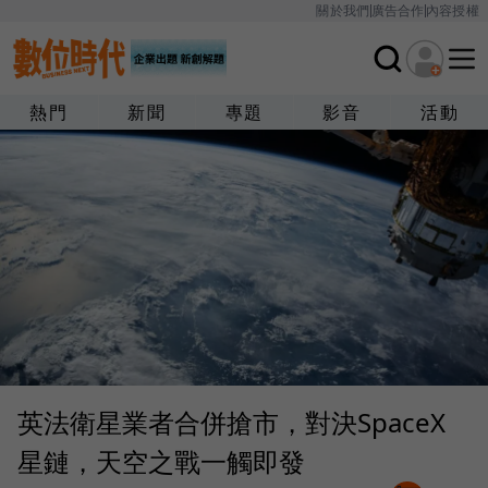
關於我們
廣告合作
內容授權
熱門
新聞
專題
影音
活動
英法衛星業者合併搶市，對決SpaceX
星鏈，天空之戰一觸即發