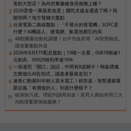
害的大型店！為何把餐廳健身房都搬上樓？
2026普發一萬最新進度｜國民支援金通過了嗎？我
2
能領嗎？地方發錢大盤點
台達電第二曲線盤點：「不發火的發電機」SOFC是
3
什麼？AI機器人、微電網、氫電池都它的局
48館圖書自動化調撥！台中市政府用「AI智慧物流」
PR
讓借書像點外送
2026年8月ETF配息盤點｜19檔一次看，00878衝破1
4
元創高、00929殖利率逾16%
一張遺照「開口」說話，中間有8道關卡！翊嘉禮儀
5
怎麼做出AI告別式，讓逝者最後道別？
連黃仁勳都叫年輕人當水電工！程世嘉：智慧通膨重
6
新定義「有價值的人」到底什麼樣子？
核保快六成、理賠判讀再加速！富邦人壽如何用三大
PR
AI助理重塑保險服務？