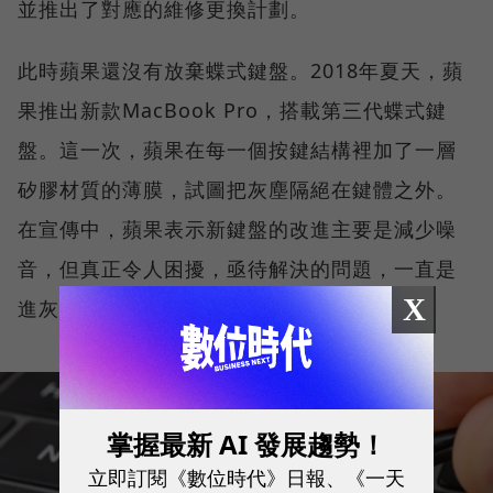
並推出了對應的維修更換計劃。
此時蘋果還沒有放棄蝶式鍵盤。2018年夏天，蘋
果推出新款MacBook Pro，搭載第三代蝶式鍵
盤。這一次，蘋果在每一個按鍵結構裡加了一層
矽膠材質的薄膜，試圖把灰塵隔絕在鍵體之外。
在宣傳中，蘋果表示新鍵盤的改進主要是減少噪
音，但真正令人困擾，亟待解決的問題，一直是
X
進灰。
掌握最新 AI 發展趨勢！
立即訂閱《數位時代》日報、《一天