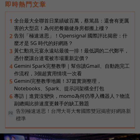
即時熱門文章
全台最大全聯首日業績破百萬，蔡篤昌：還會有更厲
1
害的大型店！為何把餐廳健身房都搬上樓？
告別「極速迷思」！Opensignal 國際評比揭密：什
2
麼才是 5G 時代的好網路？
黃仁勳兆元宴永遠站最後一排！最低調的二代鄭平，
3
憑什麼讓台達電被市場重新定價？
Gemini Spark完整教學｜幫你讀Gmail、自動跑完工
4
作流程，3個超實用情境一次看
Gemini完整教學地圖！37篇實測整理，
5
Notebooks、Spark、提示詞架構全打包
專訪｜進貨沒變快，momo為何仍導入機器人？物流
6
副總揭比拚速度更棘手的缺工難題
告別極速迷思！台灣大哥大奪國際雙冠揭密好網路新
PR
標準