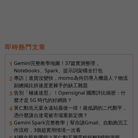
即時熱門文章
Gemini完整教學地圖！37篇實測整理，
1
Notebooks、Spark、提示詞架構全打包
專訪｜進貨沒變快，momo為何仍導入機器人？物流
2
副總揭比拚速度更棘手的缺工難題
告別「極速迷思」！Opensignal 國際評比揭密：什
3
麼才是 5G 時代的好網路？
黃仁勳兆元宴永遠站最後一排！最低調的二代鄭平，
4
憑什麼讓台達電被市場重新定價？
Gemini Spark完整教學｜幫你讀Gmail、自動跑完工
5
作流程，3個超實用情境一次看
AI概念股有哪些？黃仁勳五層蛋糕拆解8檔能源股，
6