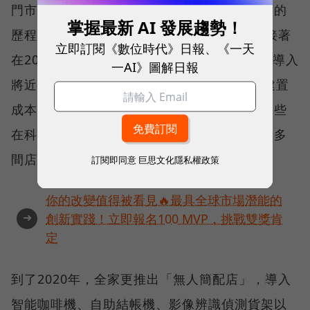
門市中已逐漸看到相關應用。以全家便利商店的
掌握最新 AI 發展趨勢！
歷程來看，2018年推出科技概念一號店，緊接著
立即訂閱《數位時代》日報、《一天
在2019年又開了2號店，每一間店裡面都嘗試導入
一AI》圖解日報
將近10種以上先前沒有嘗試過的科技設備，建置
成本也都高達千萬以上。接下來，也能看見這些
在科技概念店中實驗的設備，陸續推動到全台多
間店鋪中。
訂閱即同意
巨思文化隱私權政策
你的改變值得被看見🔥最具全球市場潛能的
➜
創新實踐！立即報名100 MVP，挑戰雙獎肯
定
到了2020年，全家更推出「無人簡配店」，導入
智能咖啡機、自助結帳機、影像辨識偵測貨架以