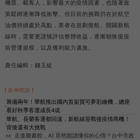
機票、載客人，影響最大的疫情因素，也隨著政
策鬆綁逐漸降低衝擊。但目前的挑戰仍在於航空
油價持續處於高點，業者在規劃復航、開闢新航
線時，需要更謹慎評估整體收益，逐漸朝恢復疫
前營運規模，以及獲利能力邁進。
責任編輯：錢玉紘
延伸閱讀
籌備兩年！華航推出國內首架寶可夢彩繪機，總座
●
看好秋季客運成長4成
華航、長榮客運都回溫，新航線迎戰後疫情商機！
●
背後還有大挑戰
走進圖書館，AI 居然能讀懂你的心情？台中市政