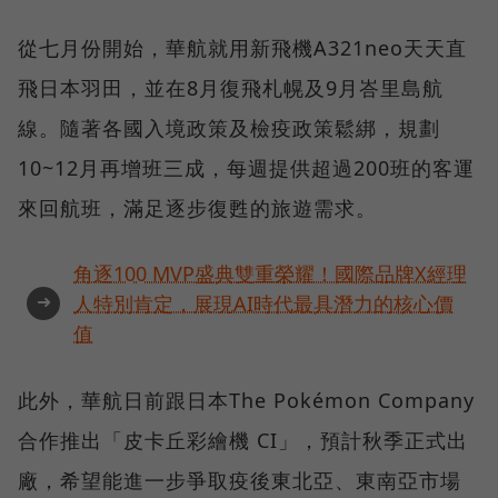
從七月份開始，華航就用新飛機A321neo天天直
飛日本羽田，並在8月復飛札幌及9月峇里島航
線。隨著各國入境政策及檢疫政策鬆綁，規劃
10~12月再增班三成，每週提供超過200班的客運
來回航班，滿足逐步復甦的旅遊需求。
角逐100 MVP盛典雙重榮耀！國際品牌X經理
➜
人特別肯定，展現AI時代最具潛力的核心價
值
此外，華航日前跟日本The Pokémon Company
合作推出「皮卡丘彩繪機 CI」，預計秋季正式出
廠，希望能進一步爭取疫後東北亞、東南亞市場