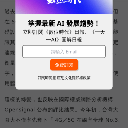
過去，下載速度是評價電信服務的重要指標，但
在 5G 成為工作、娛樂、生活不可或缺的數位基
掌握最新 AI 發展趨勢！
立即訂閱《數位時代》日報、《一天
礎設施後，消費者發現，再快的網速，如果不能
一AI》圖解日報
讓其在人潮聚集、高速移動或室內空間維持穩定
連線，即無法轉換成好的使用體驗，也因如此，
衡量「好網路」的標準，也逐漸從追求測速數
字，轉向任何時間、任何地點都能穩定連線的使
訂閱即同意
巨思文化隱私權政策
用體驗。
這樣的轉變，也反映在國際權威網路分析機構
Opensignal 公布的評比結果。今年初，台灣大
哥大不僅率先奪下「 4G／5G 在線率全球 No.3、