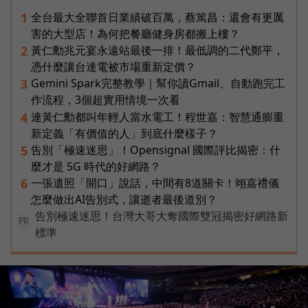
全台最大全聯首日業績破百萬，蔡篤昌：還會有更厲
1
害的大型店！為何把餐廳健身房都搬上樓？
黃仁勳兆元宴永遠站最後一排！最低調的二代鄭平，
2
憑什麼讓台達電被市場重新定價？
Gemini Spark完整教學｜幫你讀Gmail、自動跑完工
3
作流程，3個超實用情境一次看
連黃仁勳都叫年輕人當水電工！程世嘉：智慧通膨重
4
新定義「有價值的人」到底什麼樣子？
告別「極速迷思」！Opensignal 國際評比揭密：什
5
麼才是 5G 時代的好網路？
一張遺照「開口」說話，中間有8道關卡！翊嘉禮儀
6
怎麼做出AI告別式，讓逝者最後道別？
告別極速迷思！台灣大哥大奪國際雙冠揭密好網路新
PR
標準