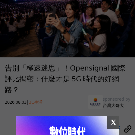
告別「極速迷思」！Opensignal 國際
評比揭密：什麼才是 5G 時代的好網
路？
sponsored by
2026.08.03
|
3C生活
台灣大哥大
X
分享