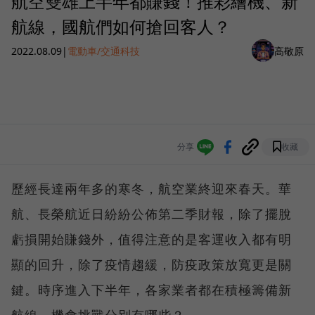
航空雙雄上半年都賺錢！推彩繪機、新
航線，國航們如何搶回客人？
2022.08.09
|
電動車/交通科技
高敬原
分享
收藏
歷經長達兩年多的寒冬，航空業終迎來春天。華
航、長榮航近日紛紛公佈第二季財報，除了擺脫
虧損開始賺錢外，值得注意的是客運收入都有明
顯的回升，除了疫情趨緩，防疫政策放寬更是關
鍵。時序進入下半年，各家業者都在積極籌備新