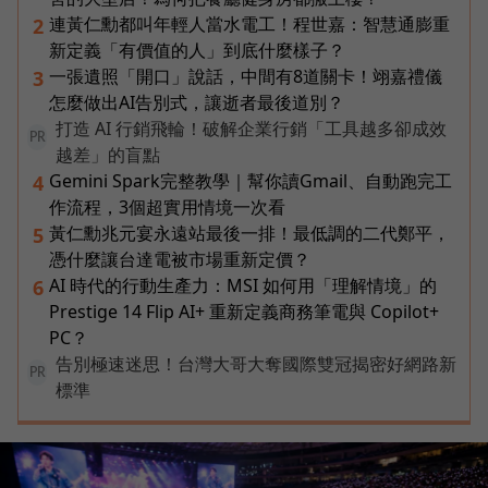
連黃仁勳都叫年輕人當水電工！程世嘉：智慧通膨重
2
新定義「有價值的人」到底什麼樣子？
一張遺照「開口」說話，中間有8道關卡！翊嘉禮儀
3
怎麼做出AI告別式，讓逝者最後道別？
打造 AI 行銷飛輪！破解企業行銷「工具越多卻成效
PR
越差」的盲點
Gemini Spark完整教學｜幫你讀Gmail、自動跑完工
4
作流程，3個超實用情境一次看
黃仁勳兆元宴永遠站最後一排！最低調的二代鄭平，
5
憑什麼讓台達電被市場重新定價？
AI 時代的行動生產力：MSI 如何用「理解情境」的
6
Prestige 14 Flip AI+ 重新定義商務筆電與 Copilot+
PC？
告別極速迷思！台灣大哥大奪國際雙冠揭密好網路新
PR
標準