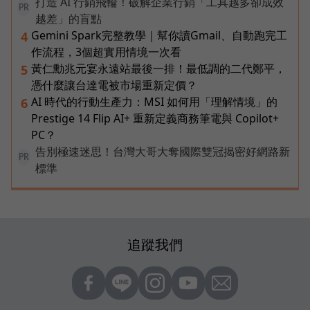
打造 AI 行銷飛輪！破解企業行銷「工具越多卻成效
PR
越差」的盲點
Gemini Spark完整教學｜幫你讀Gmail、自動跑完工
4
作流程，3個超實用情境一次看
黃仁勳兆元宴永遠站最後一排！最低調的二代鄭平，
5
憑什麼讓台達電被市場重新定價？
AI 時代的行動生產力：MSI 如何用「理解情境」的
6
Prestige 14 Flip AI+ 重新定義商務筆電與 Copilot+
PC？
告別極速迷思！台灣大哥大奪國際雙冠揭密好網路新
PR
標準
追蹤我們