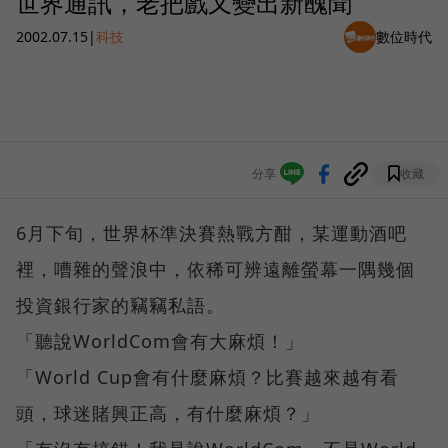
世界通訊，老把戲又變出新醜聞
2002.07.15
|
科技
數位時代
分享
收藏
6月下旬，世界杯準決賽熱戰方酣，某運動酒吧
裡，嘈雜的聲浪中，依稀可辨遠離螢幕一隅幾個
投資銀行家的竊竊私語。
「聽說WorldCom會有大麻煩！」
「World Cup會有什麼麻煩？比賽越來越有看
頭，球迷賭興正高，有什麼麻煩？」