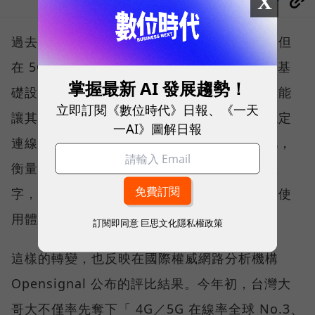
X
過去，下載速度是評價電信服務的重要指標，但
在 5G 成為工作、娛樂、生活不可或缺的數位基
掌握最新 AI 發展趨勢！
礎設施後，消費者發現，再快的網速，如果不能
立即訂閱《數位時代》日報、《一天
讓其在人潮聚集、高速移動或室內空間維持穩定
一AI》圖解日報
連線，即無法轉換成好的使用體驗，也因如此，
衡量「好網路」的標準，也逐漸從追求測速數
字，轉向任何時間、任何地點都能穩定連線的使
用體驗。
訂閱即同意
巨思文化隱私權政策
這樣的轉變，也反映在國際權威網路分析機構
Opensignal 公布的評比結果。今年初，台灣大
哥大不僅率先奪下「 4G／5G 在線率全球 No.3、