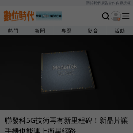
關於我們
廣告合作
內容授權
熱門
新聞
專題
影音
活動
聯發科5G技術再有新里程碑！新晶片讓
手機也能連上衛星網路