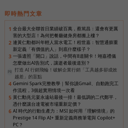
即時熱門文章
全台最大全聯首日業績破百萬，蔡篤昌：還會有更厲
1
害的大型店！為何把餐廳健身房都搬上樓？
連黃仁勳都叫年輕人當水電工！程世嘉：智慧通膨重
2
新定義「有價值的人」到底什麼樣子？
一張遺照「開口」說話，中間有8道關卡！翊嘉禮儀
3
怎麼做出AI告別式，讓逝者最後道別？
打造 AI 行銷飛輪！破解企業行銷「工具越多卻成效
PR
越差」的盲點
Gemini Spark完整教學｜幫你讀Gmail、自動跑完工
4
作流程，3個超實用情境一次看
黃仁勳兆元宴永遠站最後一排！最低調的二代鄭平，
5
憑什麼讓台達電被市場重新定價？
AI 時代的行動生產力：MSI 如何用「理解情境」的
6
Prestige 14 Flip AI+ 重新定義商務筆電與 Copilot+
PC？