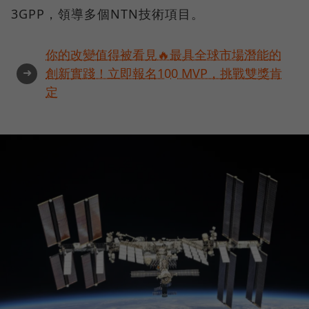
3GPP，領導多個NTN技術項目。
你的改變值得被看見🔥最具全球市場潛能的
➜
創新實踐！立即報名100 MVP，挑戰雙獎肯
定