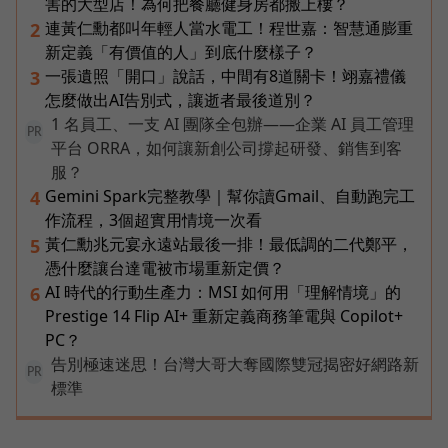
害的大型店！為何把餐廳健身房都搬上樓？
連黃仁勳都叫年輕人當水電工！程世嘉：智慧通膨重
2
新定義「有價值的人」到底什麼樣子？
一張遺照「開口」說話，中間有8道關卡！翊嘉禮儀
3
怎麼做出AI告別式，讓逝者最後道別？
1 名員工、一支 AI 團隊全包辦——企業 AI 員工管理
PR
平台 ORRA，如何讓新創公司撐起研發、銷售到客
服？
Gemini Spark完整教學｜幫你讀Gmail、自動跑完工
4
作流程，3個超實用情境一次看
黃仁勳兆元宴永遠站最後一排！最低調的二代鄭平，
5
憑什麼讓台達電被市場重新定價？
AI 時代的行動生產力：MSI 如何用「理解情境」的
6
Prestige 14 Flip AI+ 重新定義商務筆電與 Copilot+
PC？
告別極速迷思！台灣大哥大奪國際雙冠揭密好網路新
PR
標準