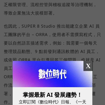
乏權限管理、流程控管與稽核追蹤等治理機制，
導致企業無法大規模部署。
也因此，SUPER 8 Studio 推出能建立企業 AI 員
工團隊的平台 – ORRA，使用者不需撰寫程式，只
要以自然語言描述需求，例如：我需要一個每天
整理競品動態、9 點前發到通訊軟體的 AI 員工，
或依照 ORRA 平台引導回答三個問題，也就是 AI
X
員工的權責範圍、日常工作內容及角色定義，
ORRA 就會生成一個已經設定好角色、權限與工
作流程的 AI 員工，並於半小時內完成調校與部
掌握最新 AI 發展趨勢！
署，且每位 AI 員工都能在相同的治理框架下運
立即訂閱《數位時代》日報、《一天
作。