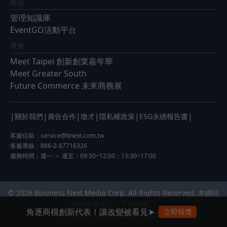
產品
管理知識庫
EventGO活動平台
展會
Meet Taipei 創新創業嘉年華
Meet Greater South
Future Commerce 未來商務展
|
|
|
|
|
|
關於我們
廣告合作
徵才
隱私權政策
ESG永續報告書
客服信箱：
service@bnext.com.tw
客服專線：886-2-87716326
服務時間：週一 ～ 週五：09:30~12:00；13:30~17:00
© 2026 Business Next Media Corp. All Rights Reserved. 本網站
內容未經允許，不得轉載。
角逐商模創新代表！讓改變被看見➤
立即報獎
106 台北市大安區光復南路102號9樓