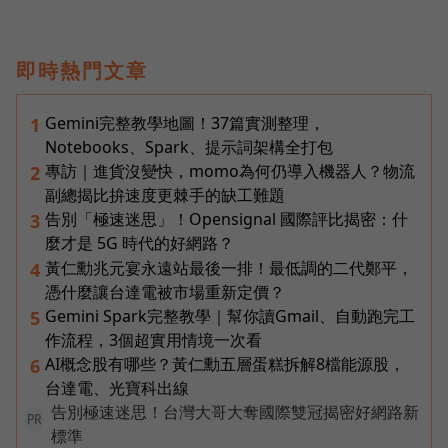
即時熱門文章
Gemini完整教學地圖！37篇實測整理，
1
Notebooks、Spark、提示詞架構全打包
專訪｜進貨沒變快，momo為何仍導入機器人？物流
2
副總揭比拚速度更棘手的缺工難題
告別「極速迷思」！Opensignal 國際評比揭密：什
3
麼才是 5G 時代的好網路？
黃仁勳兆元宴永遠站最後一排！最低調的二代鄭平，
4
憑什麼讓台達電被市場重新定價？
Gemini Spark完整教學｜幫你讀Gmail、自動跑完工
5
作流程，3個超實用情境一次看
AI概念股有哪些？黃仁勳五層蛋糕拆解8檔能源股，
6
台達電、光寶科出線
告別極速迷思！台灣大哥大奪國際雙冠揭密好網路新
PR
標準