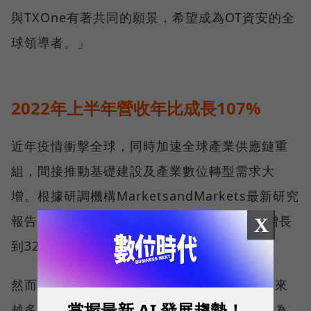
與TXOne有著共同的願景，希望成為OT資安的全
球領導者。」
2022年上半年營收年比成長107%
近年疫情衝擊全球，同時加速全球產業供應鏈重
組，間接推動基礎建設及產業數位轉型需求大
增。根據研調機構MarketsandMarkets最新研究
報告指出，到2027年，工控資安市場價值將增長
X
到324億美元。
然而，在這樣的產業榮景下，伴隨而來的是越來
掌握最新 AI 發展趨勢！
越多威脅。除了高產值的製造業、半導體業成為