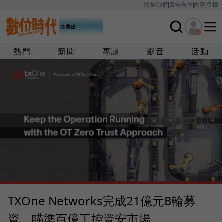
關於我們
廣告合作
內容授權
熱門
新聞
專題
影音
活動
TXOne Networks完成21億元B輪募
資，瞄準百億工控資安市場