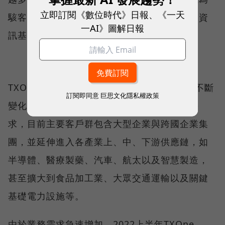
立即訂閱《數位時代》日報、《一天
駭客所覬覦的攻擊目標，甚至政府體系與關鍵資
一AI》圖解日報
訊基礎設施也都備受威脅。
TXOne Networks身為OT零信任廠商，因應不斷
訂閱即同意
巨思文化隱私權政策
變化的資安威脅情勢提供解決方案滿足企業需
求，目前主要客戶群包含大型企業與跨國企業集
團，並延伸進入各產業上、中、下游供應鏈，如
半導體、醫療製藥、汽車、航太以及智慧製造，
甚至擴大到食品加工業、大眾交通運輸以及關鍵
基礎電力設施等。
由於業務需求急速增加，2022上半年TXOne