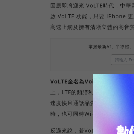
因應即將迎來 VoLTE時代，中華電
啟 VoLTE 功能，只要 iPhon
高速上網及擁有清晰立體的高音
掌握最新AI、半導體
VoLTE全名為Voice Over 
上，LTE的頻譜利用效率，遠遠優
速度快且通話品質更佳。特別的是
時，也可同時Wi-Fi上網。
反過來說，若VoLTE沒有開啟，