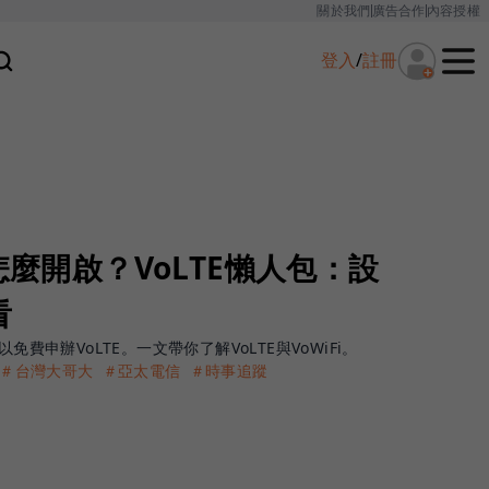
關於我們
廣告合作
內容授權
登入
/
註冊
怎麼開啟？VoLTE懶人包：設
看
免費申辦VoLTE。一文帶你了解VoLTE與VoWiFi。
＃台灣大哥大
＃亞太電信
＃時事追蹤