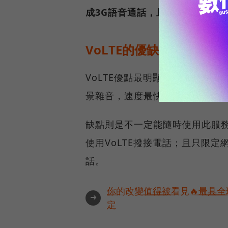
成3G語音通話，且通話時網速變
VoLTE的優缺點？
VoLTE優點最明顯的就是改善
景雜音，速度最快1秒就能撥通。
缺點則是不一定能隨時使用此服務
使用VoLTE撥接電話；且只限
話。
你的改變值得被看見🔥最具全
➜
定