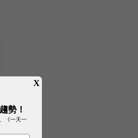
開
X
通
展趨勢！
、《一天一
轉