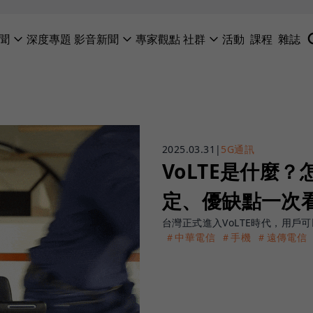
聞
深度專題
影音新聞
專家觀點
社群
活動
課程
雜誌
2025.03.31
|
5G通訊
VoLTE是什麼？
定、優缺點一次
台灣正式進入VoLTE時代，用戶可以
＃中華電信
＃手機
＃遠傳電信