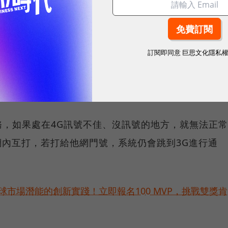
慢，這是現階段電信業者無法關閉3G設備的主要原因
訂閱即同意
巨思文化隱私
通話品質，透過更廣的頻寬來傳輸HD高音質，大幅降低
，如果處在4G訊號不佳、沒訊號的地方，就無法正常
定網內互打，若打給他網門號，系統仍會跳到3G進行通
球市場潛能的創新實踐！立即報名100 MVP，挑戰雙獎肯