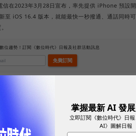
信在2023年3月28日宣布，率先提供 iPhone 預設
e 更新至 iOS 16.4 版本，就能最快一秒撥通、通話同時可
質。
、數位趨勢！訂閱《數位時代》日報及社群活動訊息
LTE，指的是語音透過4G網路進行傳遞。
建立在LTE的基礎
於傳統的模擬編碼傳輸，白話來說，這就讓VoLTE接
，語音通話時不會降低上網速度，而使用Wi-Fi通話
掌握最新 AI 發
立即訂閱《數位時代》日報
AI》圖解日報
不管是用5G或4G，
只要接通語音電話，手機就會自動