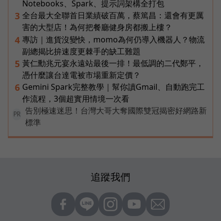
Notebooks、Spark、提示詞架構全打包
全台最大全聯首日業績破百萬，蔡篤昌：還會有更厲
3
害的大型店！為何把餐廳健身房都搬上樓？
專訪｜進貨沒變快，momo為何仍導入機器人？物流
4
副總揭比拚速度更棘手的缺工難題
黃仁勳兆元宴永遠站最後一排！最低調的二代鄭平，
5
憑什麼讓台達電被市場重新定價？
Gemini Spark完整教學｜幫你讀Gmail、自動跑完工
6
作流程，3個超實用情境一次看
告別極速迷思！台灣大哥大奪國際雙冠揭密好網路新
PR
標準
追蹤我們