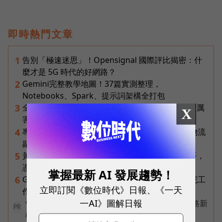
即時熱門文章
告別「極速迷思」！Opensignal 國際評比揭密：什
1
麼才是 5G 時代的好網路？
Gemini完整教學地圖！37篇實測整理，
2
Notebooks、Spark、提示詞架構全打包
全台最大全聯首日業績破百萬，蔡篤昌：還會有更厲
3
X
害的大型店！為何把餐廳健身房都搬上樓？
專訪｜進貨沒變快，momo為何仍導入機器人？物流
4
副總揭比拚速度更棘手的缺工難題
黃仁勳兆元宴永遠站最後一排！最低調的二代鄭平，
5
憑什麼讓台達電被市場重新定價？
掌握最新 AI 發展趨勢！
Gemini Spark完整教學｜幫你讀Gmail、自動跑完工
6
立即訂閱《數位時代》日報、《一天
作流程，3個超實用情境一次看
一AI》圖解日報
告別極速迷思！台灣大哥大奪國際雙冠揭密好網路新
PR
標準