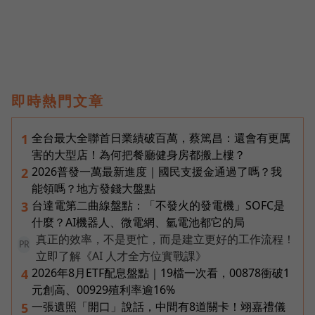
即時熱門文章
全台最大全聯首日業績破百萬，蔡篤昌：還會有更厲
1
害的大型店！為何把餐廳健身房都搬上樓？
2026普發一萬最新進度｜國民支援金通過了嗎？我
2
能領嗎？地方發錢大盤點
台達電第二曲線盤點：「不發火的發電機」SOFC是
3
什麼？AI機器人、微電網、氫電池都它的局
真正的效率，不是更忙，而是建立更好的工作流程！
PR
立即了解《AI 人才全方位實戰課》
2026年8月ETF配息盤點｜19檔一次看，00878衝破1
4
元創高、00929殖利率逾16%
一張遺照「開口」說話，中間有8道關卡！翊嘉禮儀
5