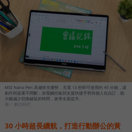
MSI Nano Pen 具備快充優勢，充電 13 秒即可使用約 45 分鐘，讓
創作與簽署不間斷；加寬觸控板則支援快捷手勢與個人化自訂，能
大幅減少切換鍵鼠的時間，效率全面提升。
圖／ 數位時代
30 小時超長續航，打造行動辦公的黃