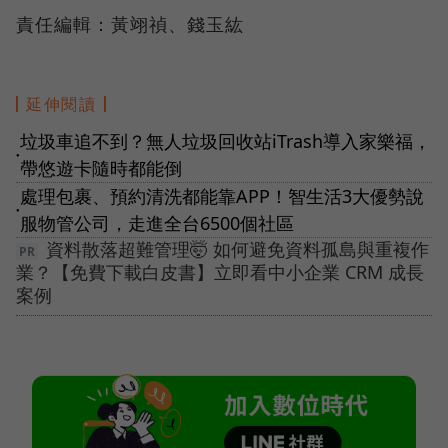
責任編輯：黃翊禎、錢玉紘
延伸閱讀
垃圾車追不到？無人垃圾回收站iTrash導入家樂福，
●
帶悠遊卡隨時都能倒
處理包裹、預約清洗都能靠APP！智生活3大優勢說
●
服物管公司，走進全台6500個社區
資料散落超難管理🤯 如何避免資料孤島與重複作
業？【免費下載白皮書】立即看中小企業 CRM 成長
案例