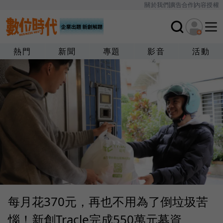
關於我們
廣告合作
內容授權
熱門
新聞
專題
影音
活動
每月花370元，再也不用為了倒垃圾苦
惱！新創Tracle完成550萬元募資