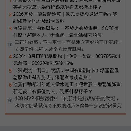
1
害的大型店！為何把餐廳健身房都搬上樓？
2026普發一萬最新進度｜國民支援金通過了嗎？我
2
能領嗎？地方發錢大盤點
台達電第二曲線盤點：「不發火的發電機」SOFC是
3
什麼？AI機器人、微電網、氫電池都它的局
真正的效率，不是更忙，而是建立更好的工作流程！
PR
立即了解《AI 人才全方位實戰課》
2026年8月ETF配息盤點｜19檔一次看，00878衝破1
4
元創高、00929殖利率逾16%
一張遺照「開口」說話，中間有8道關卡！翊嘉禮儀
5
怎麼做出AI告別式，讓逝者最後道別？
連黃仁勳都叫年輕人當水電工！程世嘉：智慧通膨重
6
新定義「有價值的人」到底什麼樣子？
100 MVP 倒數徵件中！創新才是持續成長的動能，
PR
永續才能成就傳奇不敗的經典➤讓每一步改變被看見