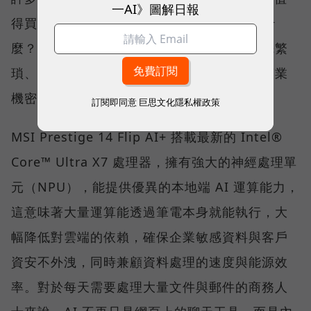
一AI》圖解日報
得買嗎？」、「Copilot+ PC 到底能幫我做什
麼？」答案不僅是運算跑得更快，而是將原先繁
瑣、耗時的行政庶務變得更高效，並能確保商業
機密不外洩。
訂閱即同意
巨思文化隱私權政策
MSI Prestige 14 Flip AI+ 搭載最新的 Intel®
Core™ Ultra X7 處理器，擁有強大的神經處理單
元（NPU），能提供優異的本地端 AI 運算能力，
這意味著大量運算能透過筆電本身就能執行，大
幅降低對雲端的依賴，確保企業敏感資料與客戶
資安不外洩，同時兼顧資料處理的速度與能源效
率。對於每天需要處理大量文件與郵件的商務人