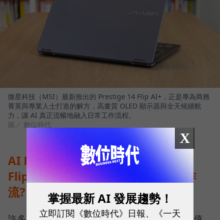
微星科技（MSI）最新推出的 Prestige 14 Flip AI+，正是專為商務
菁英與專業人士打造的解方，高畫質 OLED 顯示器與全天候續航
力，讓 AI 真正流暢地融入日常工作流程。
圖／ 數位時代
X
AI PC 時代來臨：MSI Prestige 14
Flip AI+ 如何用地端AI算力重塑工作
流?
掌握最新 AI 發展趨勢！
立即訂閱《數位時代》日報、《一天
許多經理人在更換電腦時常問：「AI PC 真的值