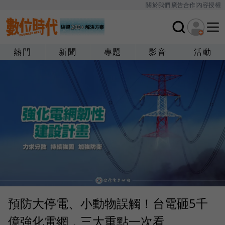
關於我們
廣告合作
內容授權
熱門
新聞
專題
影音
活動
預防大停電、小動物誤觸！台電砸5千
億強化電網，三大重點一次看