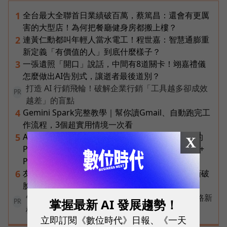
全台最大全聯首日業績破百萬，蔡篤昌：還會有更厲
1
害的大型店！為何把餐廳健身房都搬上樓？
連黃仁勳都叫年輕人當水電工！程世嘉：智慧通膨重
2
新定義「有價值的人」到底什麼樣子？
一張遺照「開口」說話，中間有8道關卡！翊嘉禮儀
3
怎麼做出AI告別式，讓逝者最後道別？
打造 AI 行銷飛輪！破解企業行銷「工具越多卻成效
PR
越差」的盲點
Gemini Spark完整教學｜幫你讀Gmail、自動跑完工
4
作流程，3個超實用情境一次看
AI 時代的行動生產力：MSI 如何用「理解情境」的
5
X
Prestige 14 Flip AI+ 重新定義商務筆電與 Copilot+
PC？
友達二把手裸辭內幕！彭双浪親邀的接班人為何撕破
6
臉？「落後群創」成最後稻草？
告別極速迷思！台灣大哥大奪國際雙冠揭密好網路新
掌握最新 AI 發展趨勢！
PR
標準
立即訂閱《數位時代》日報、《一天