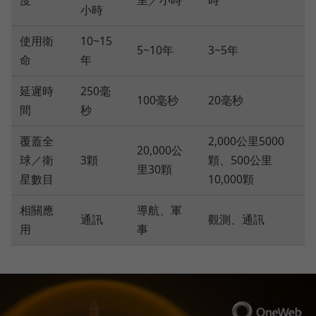
小時
使用衛
10~15
5~10年
3~5年
命
年
延遲時
250毫
100毫秒
20毫秒
間
秒
覆蓋全
2,000公里5000
20,000公
球／衛
3顆
顆、500公里
里30顆
星數目
10,000顆
相關應
導航、軍
通訊
觀測、通訊
用
事