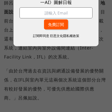
一AI》圖解日報
師呂佩如表示：「台灣要發展低軌衛星產業，
地
面設備
是台灣業者是可以最快切入的部分。」目
前台灣業者主要聚焦在用戶終端產品或者衛星載
台上的次系統，如主結構、電力系統等。另外，
訂閱即同意
巨思文化隱私權政策
還有天線的戶外的系統，包括室內網通設備的次
系統，連結室內與室外設備間連結（Inter-
Facility Link，IFL）的次系統。
「由於台灣過去在資訊與網通設備發展的優勢關
係，在IFL與室內單元這兩個次系統這個部分台灣
有較好發展的優勢，可優先供應給國際供應
商。」呂佩如說。