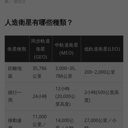
圖／ 愛范兒
人造衛星有哪些種類？
同步軌道
中軌道衛星
衛星種類
衛星
低軌道衛星(LEO)
(MEO)
(GEO)
距離地
35,786
2,000~35,
200~2,000公里
面
公里
786公里
12小時
繞行一
2小時(500公里高
24小時
(20,000公
周
度)
里高度)
11,000
移動速
14,000公
27,000公里／小
公里／
度
里／小時
時