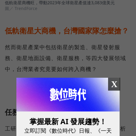
低軌衛星商機旺，帶動2023年全球衛星產值達3,083億美元
圖／ TrendForce
低軌衛星大商機，台灣國家隊怎麼搶？
然而衛星產業中包括衛星的製造、衛星發射服
務、衛星地面設備、衛星服務，等四大發展領域
中，台灣業者究竟要如何跨入商機？
X
任務一：衛星載台上的次系統
掌握最新 AI 發展趨勢！
工研院產業科技國際策略發展所電子組產業分析
立即訂閱《數位時代》日報、《一天