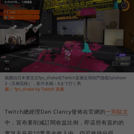
截圖自日本實況主fps_shaka在Twitch直播近期熱門遊戲Splatoon
3（又稱花枝），影片名稱：Aまで行く男
圖／ fps_shaka by Twitch 直播
Twitch總經理Dan Clancy發佈在官網的
一則貼文
中，宣布要削減訂閱收益比例，即這些有簽約的
實況主在前10萬美金收入中，仍可維持分得