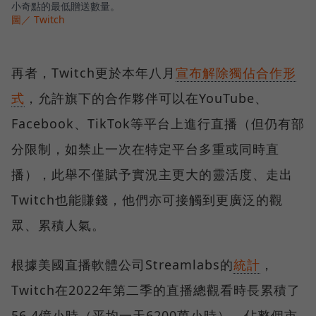
小奇點的最低贈送數量。
圖／ Twitch
再者，Twitch更於本年八月
宣布解除獨佔合作形
式
，允許旗下的合作夥伴可以在YouTube、
Facebook、TikTok等平台上進行直播（但仍有部
分限制，如禁止一次在特定平台多重或同時直
播），此舉不僅賦予實況主更大的靈活度、走出
Twitch也能賺錢，他們亦可接觸到更廣泛的觀
眾、累積人氣。
根據美國直播軟體公司Streamlabs的
統計
，
Twitch在2022年第二季的直播總觀看時長累積了
56.4億小時（平均一天6200萬小時），佔整個市