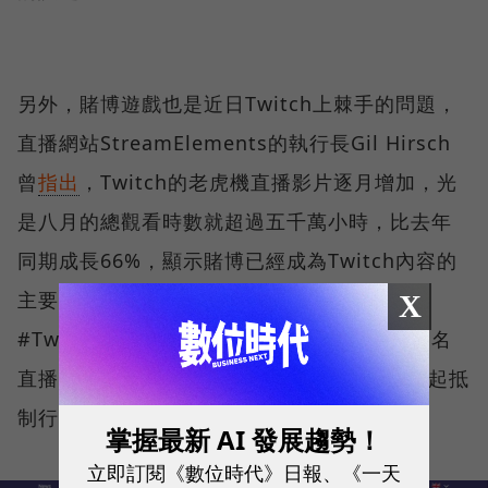
另外，賭博遊戲也是近日Twitch上棘手的問題，
直播網站StreamElements的執行長Gil Hirsch
曾
指出
，Twitch的老虎機直播影片逐月增加，光
是八月的總觀看時數就超過五千萬小時，比去年
同期成長66%，顯示賭博已經成為Twitch內容的
主要部分之一。對此，直播社群掀起了
X
#TwitchStopGambling的風潮，平台上的知名
直播主Pokimane、Mizkif等人也透過罷工發起抵
制行動。
掌握最新 AI 發展趨勢！
立即訂閱《數位時代》日報、《一天