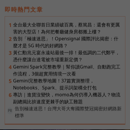
即時熱門文章
全台最大全聯首日業績破百萬，蔡篤昌：還會有更厲
1
害的大型店！為何把餐廳健身房都搬上樓？
告別「極速迷思」！Opensignal 國際評比揭密：什
2
麼才是 5G 時代的好網路？
黃仁勳兆元宴永遠站最後一排！最低調的二代鄭平，
3
憑什麼讓台達電被市場重新定價？
Gemini Spark完整教學｜幫你讀Gmail、自動跑完工
4
作流程，3個超實用情境一次看
Gemini完整教學地圖！37篇實測整理，
5
Notebooks、Spark、提示詞架構全打包
專訪｜進貨沒變快，momo為何仍導入機器人？物流
6
副總揭比拚速度更棘手的缺工難題
告別極速迷思！台灣大哥大奪國際雙冠揭密好網路新
PR
標準