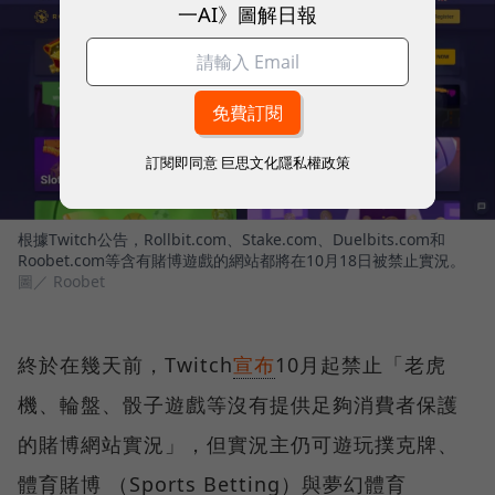
一AI》圖解日報
訂閱即同意
巨思文化隱私權政策
根據Twitch公告，Rollbit.com、Stake.com、Duelbits.com和
Roobet.com等含有賭博遊戲的網站都將在10月18日被禁止實況。
圖／ Roobet
終於在幾天前，Twitch
宣布
10月起禁止「老虎
機、輪盤、骰子遊戲等沒有提供足夠消費者保護
的賭博網站實況」，但實況主仍可遊玩撲克牌、
體育賭博 （Sports Betting）與夢幻體育