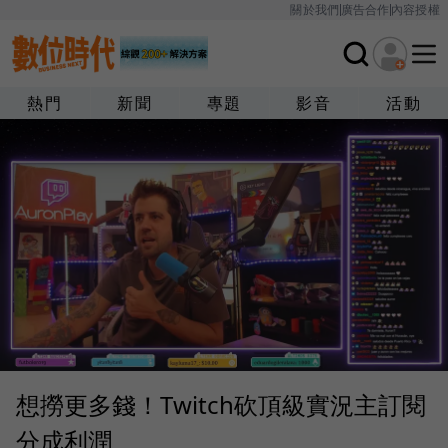
關於我們
廣告合作
內容授權
熱門
新聞
專題
影音
活動
想撈更多錢！Twitch砍頂級實況主訂閱
分成利潤