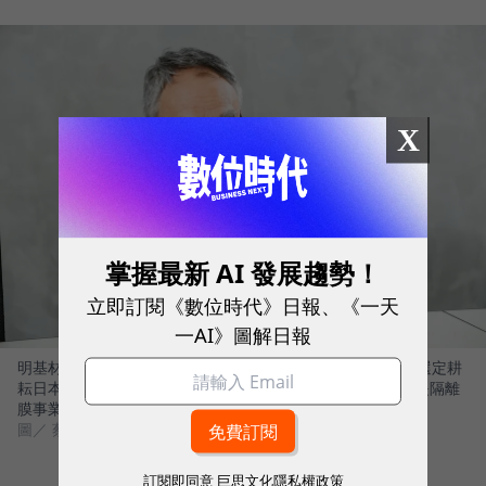
X
掌握最新 AI 發展趨勢！
立即訂閱《數位時代》日報、《一天
一AI》圖解日報
明基材料董事長陳建志回憶，2015年為拓展國際車用市場，選定耕
耘日本電池芯廠，並花3～5年的驗證時間才正式出貨。這也是隔離
膜事業「由虧轉盈」的重要轉折點。
圖／ 蔡仁譯攝影
訂閱即同意
巨思文化隱私權政策