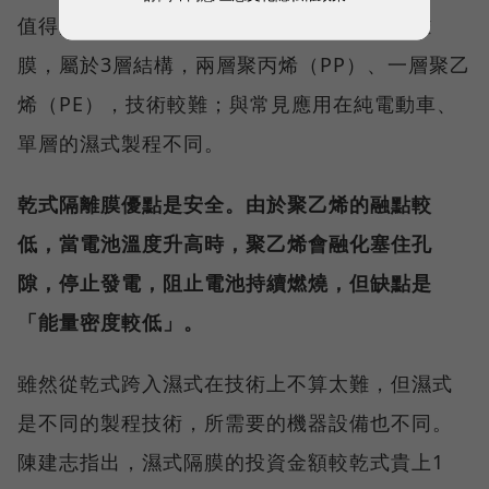
值得注意的是，明基材採用乾式製程生產隔離
膜，屬於3層結構，兩層聚丙烯（PP）、一層聚乙
烯（PE），技術較難；與常見應用在純電動車、
單層的濕式製程不同。
乾式隔離膜優點是安全。由於聚乙烯的融點較
低，當電池溫度升高時，聚乙烯會融化塞住孔
隙，停止發電，阻止電池持續燃燒，但缺點是
「能量密度較低」。
雖然從乾式跨入濕式在技術上不算太難，但濕式
是不同的製程技術，所需要的機器設備也不同。
陳建志指出，濕式隔膜的投資金額較乾式貴上1