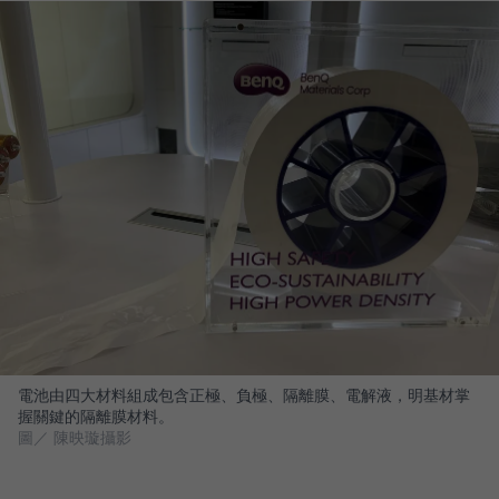
電池由四大材料組成包含正極、負極、隔離膜、電解液，明基材掌
握關鍵的隔離膜材料。
圖／ 陳映璇攝影