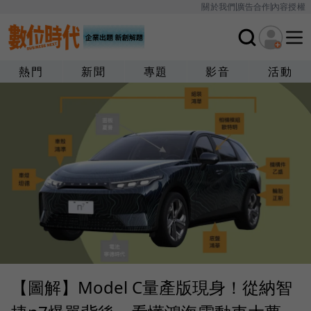
關於我們
廣告合作
內容授權
熱門
新聞
專題
影音
活動
【圖解】Model C量產版現身！從納智