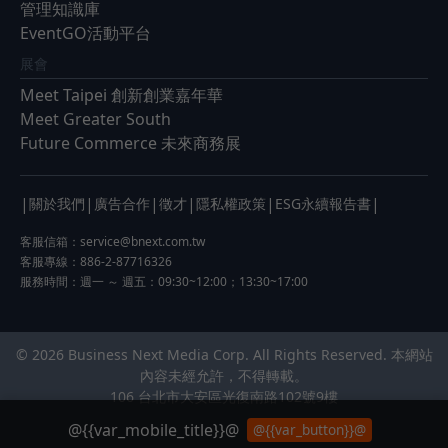
管理知識庫
EventGO活動平台
展會
Meet Taipei 創新創業嘉年華
Meet Greater South
Future Commerce 未來商務展
|
|
|
|
|
|
關於我們
廣告合作
徵才
隱私權政策
ESG永續報告書
客服信箱：
service@bnext.com.tw
客服專線：886-2-87716326
服務時間：週一 ～ 週五：09:30~12:00；13:30~17:00
© 2026 Business Next Media Corp. All Rights Reserved. 本網站
內容未經允許，不得轉載。
106 台北市大安區光復南路102號9樓
@{{var_mobile_title}}@
@{{var_button}}@