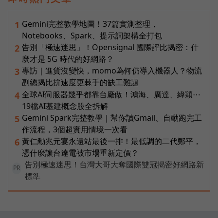
Gemini完整教學地圖！37篇實測整理，
1
Notebooks、Spark、提示詞架構全打包
告別「極速迷思」！Opensignal 國際評比揭密：什
2
麼才是 5G 時代的好網路？
專訪｜進貨沒變快，momo為何仍導入機器人？物流
3
副總揭比拚速度更棘手的缺工難題
全球AI伺服器幾乎都靠台廠做！鴻海、廣達、緯穎⋯
4
19檔AI基建概念股全拆解
Gemini Spark完整教學｜幫你讀Gmail、自動跑完工
5
作流程，3個超實用情境一次看
黃仁勳兆元宴永遠站最後一排！最低調的二代鄭平，
6
憑什麼讓台達電被市場重新定價？
告別極速迷思！台灣大哥大奪國際雙冠揭密好網路新
PR
標準