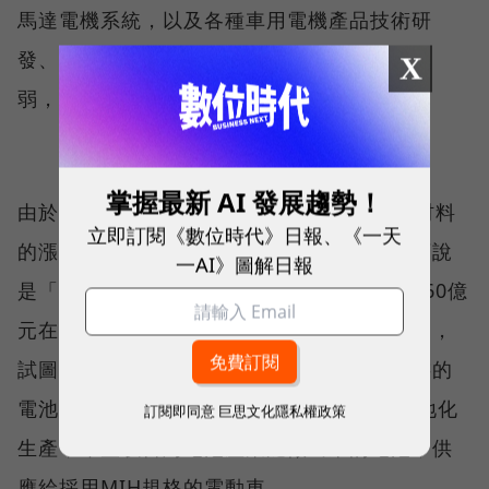
馬達電機系統，以及各種車用電機產品技術研
發、製造和銷售。但台灣在動力系統上相對較
X
弱，仍需要日本供應鏈的協助。
掌握最新 AI 發展趨勢！
由於電池占電動車整車成本約40％，電池原材料
立即訂閱《數位時代》日報、《一天
的漲價，影響整車的製造成本，電動車業者可說
一AI》圖解日報
是「得電池者得天下」。今年6月，鴻海斥資60億
元在高雄設立「台灣電芯研發暨試量產中心」，
試圖將整個電池產業鏈從上游的原材料、中游的
電池芯到下游的電池包（Battery Pack）在地化
訂閱即同意
巨思文化隱私權政策
生產，希望以台灣電池產業鏈做出來的電池，供
應給採用MIH規格的電動車。