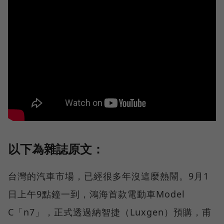
以下為雜誌原文：
台灣的汽車市場，已經很多年沒這麼熱鬧。9月1
日上午9點鐘一到，鴻海首款電動車Model
C「n7」，正式透過納智捷（Luxgen）預購，甫