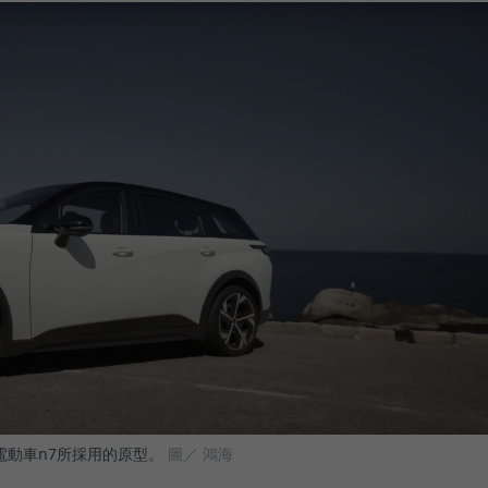
發電動車n7所採用的原型。
圖／ 鴻海