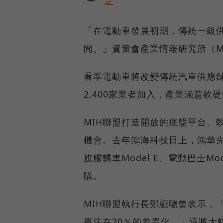
定
「在電動車發展初期，傳統一級
間。」資策會產業情報研究所（M
看準電動車將改變傳統汽車供應鏈
2,400家業者加入，產業涵蓋軟
MIH聯盟打造開放的底盤平台、
機會。去年鴻海科技日上，鴻華先進
旗艦轎車Model E、電動巴士M
購。
MIH聯盟執行長鄭顯聰曾表示，
專注在20％的差異化。」這將大