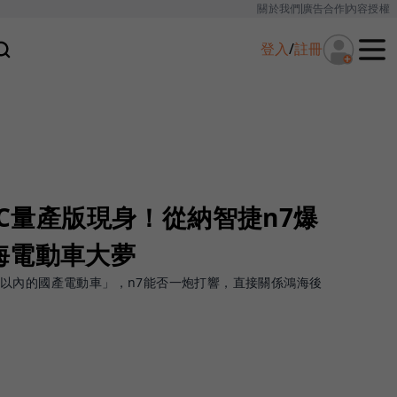
關於我們
廣告合作
內容授權
登入
/
註冊
 C量產版現身！從納智捷n7爆
海電動車大夢
以內的國產電動車」，n7能否一炮打響，直接關係鴻海後