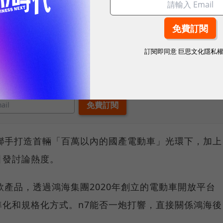
麼熱鬧。9月1日上午9點鐘一到，鴻海首款電動車
捷（Luxgen）預購，甫開賣即湧進超過5,000人，熱
訂閱即同意
巨思文化隱私
、數位趨勢！訂閱《數位時代》日報及社群活動訊息
聯手打造首輛「百萬以內的國產電動車」光環下，加上
引發討論熱度。
款產品，透過鴻海集團2020年創立的電動車開放平台
準化和規格化方式。n7能否一炮打響，直接關係鴻海後