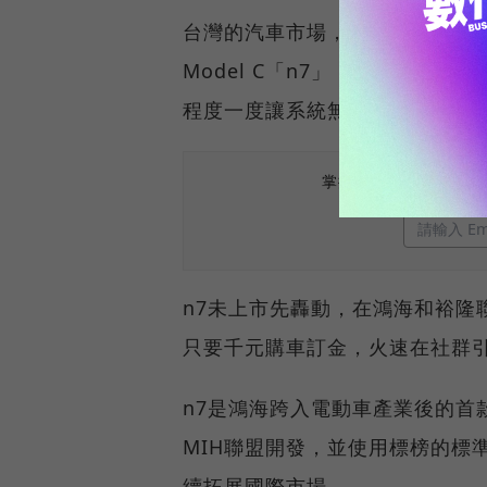
台灣的汽車市場，已經很多年沒這
Model C「n7」，正式透過納智
程度一度讓系統無法負荷。
掌握最新AI、半導體
n7未上市先轟動，在鴻海和裕隆
只要千元購車訂金，火速在社群
n7是鴻海跨入電動車產業後的首
MIH聯盟開發，並使用標榜的標
續拓展國際市場。