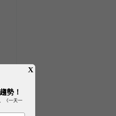
X
展趨勢！
、《一天一