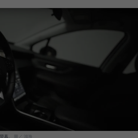
大螢幕。
圖／ 鴻海