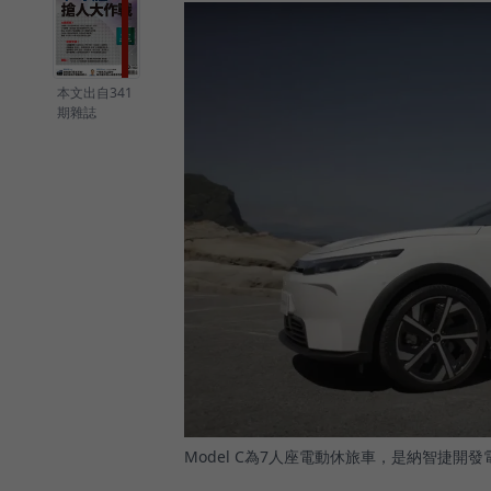
本文出自341
期雜誌
Model C為7人座電動休旅車，是納智捷開