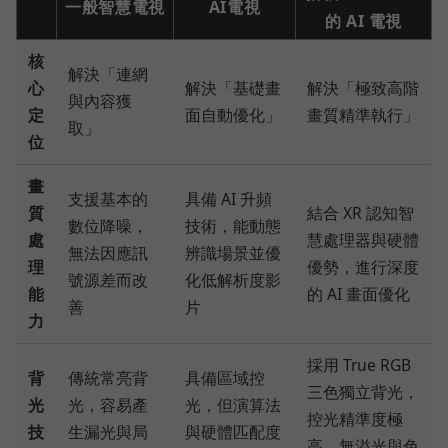
一般智慧電視
AI電視
的 AI 電視
核
解決「連網
心
解決「基礎畫
解決「極致高階
與內容獲
定
面自動優化」
畫質精準執行」
取」
位
畫
支援基本的
具備 AI 升頻
質
結合 XR 認知智
數位降噪，
技術，能動態
處
慧處理器與硬體
無法因應訊
辨識場景並優
理
優勢，進行深度
號源差而改
化低解析度影
能
的 AI 畫面優化
善
片
力
採用 True RGB
背
傳統常亮背
具備區域控
三色獨立背光，
光
光，容易產
光，但演算法
控光精準度極
技
生漏光與局
與硬體匹配度
高，無溢光與色