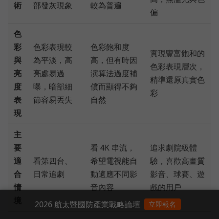
術
部發灰現象
較為普遍
偏
色
彩
色彩表現較
色彩飽和度
實現豐富飽和的
與
為平淡，高
高，但有時因
色彩表現層次，
亮
亮處易過
演算法過度補
精準還原真實色
度
曝，暗部細
償而顯得不夠
彩
表
節容易丟失
自然
現
主
要
看 4K 串流，
追求劇院級體
適
看第四台、
希望電視能自
驗，喜歡高畫質
合
日常追劇
動適應不同影
影音、球賽、遊
情
音內容
戲的用戶
境
2026 航太暨國防產業戰略論壇
立即報名