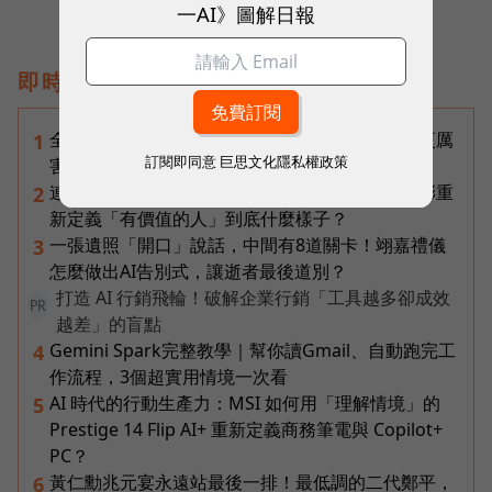
一AI》圖解日報
即時熱門文章
全台最大全聯首日業績破百萬，蔡篤昌：還會有更厲
1
訂閱即同意
巨思文化隱私權政策
害的大型店！為何把餐廳健身房都搬上樓？
連黃仁勳都叫年輕人當水電工！程世嘉：智慧通膨重
2
新定義「有價值的人」到底什麼樣子？
一張遺照「開口」說話，中間有8道關卡！翊嘉禮儀
3
怎麼做出AI告別式，讓逝者最後道別？
打造 AI 行銷飛輪！破解企業行銷「工具越多卻成效
PR
越差」的盲點
Gemini Spark完整教學｜幫你讀Gmail、自動跑完工
4
作流程，3個超實用情境一次看
AI 時代的行動生產力：MSI 如何用「理解情境」的
5
Prestige 14 Flip AI+ 重新定義商務筆電與 Copilot+
PC？
黃仁勳兆元宴永遠站最後一排！最低調的二代鄭平，
6