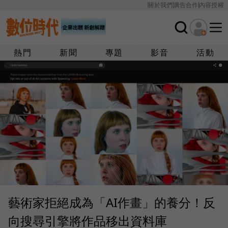
關於我們
廣告合作
內容授權
熱門
新聞
專題
影音
活動
藝術家拒絕成為「AI作畫」的養分！反
向搜尋引擎將作品移出資料庫