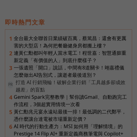
即時熱門文章
全台最大全聯首日業績破百萬，蔡篤昌：還會有更厲
1
害的大型店！為何把餐廳健身房都搬上樓？
連黃仁勳都叫年輕人當水電工！程世嘉：智慧通膨重
2
新定義「有價值的人」到底什麼樣子？
一張遺照「開口」說話，中間有8道關卡！翊嘉禮儀
3
怎麼做出AI告別式，讓逝者最後道別？
打造 AI 行銷飛輪！破解企業行銷「工具越多卻成效
PR
越差」的盲點
Gemini Spark完整教學｜幫你讀Gmail、自動跑完工
4
作流程，3個超實用情境一次看
黃仁勳兆元宴永遠站最後一排！最低調的二代鄭平，
5
憑什麼讓台達電被市場重新定價？
AI 時代的行動生產力：MSI 如何用「理解情境」的
6
Prestige 14 Flip AI+ 重新定義商務筆電與 Copilot+