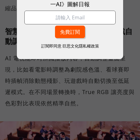
一AI》圖解日報
縮品質影響。
智慧場景辨識：依電影、球賽、遊戲自
動調整畫面
訂閱即同意
巨思文化隱私權政策
AI 電視能即時辨識播放內容，自動調整畫面呈
現，比如看電影時調整為劇院感色溫、看球賽即
時插幀消除動態殘影、玩遊戲時自動切換至低延
遲模式。在不同場景轉換時，True RGB 讓亮度與
色彩對比表現依然精準自然。