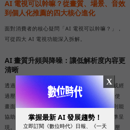
AI 電視可以幹嘛？從畫質、場景、音效
到個人化推薦的四大核心進化
面對消費者的核心疑問「AI 電視可以幹嘛？」，
可從四大 AI 電視功能深入拆解。
AI 畫質升頻與降噪：讓低解析度內容更
清晰
X
透過 AI 升頻與降噪技術，可分析解析度較低或經
過壓縮的影音內容，改善線條、紋理與雜訊，使
畫面在 4K 螢幕上呈現得更清晰。True RGB 則能
掌握最新 AI 發展趨勢！
協助 AI 優化後的畫面亮度、色彩與對比度精準呈
立即訂閱《數位時代》日報、《一天
現。不過實際效果仍會受到原始片源解析度與壓