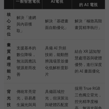
一般智慧電視
AI電視
的 AI 電視
核
解決「連網
心
解決「基礎畫
解決「極致高階
與內容獲
定
面自動優化」
畫質精準執行」
取」
位
畫
支援基本的
具備 AI 升頻
質
結合 XR 認知智
數位降噪，
技術，能動態
處
慧處理器與硬體
無法因應訊
辨識場景並優
理
優勢，進行深度
號源差而改
化低解析度影
能
的 AI 畫面優化
善
片
力
採用 True RGB
背
傳統常亮背
具備區域控
三色獨立背光，
光
光，容易產
光，但演算法
控光精準度極
技
生漏光與局
與硬體匹配度
高，無溢光與色