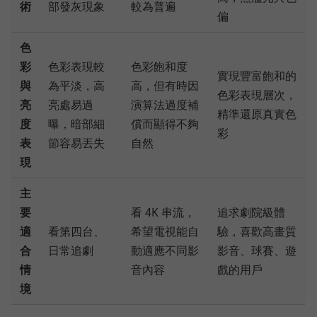
術
部發灰現象
較為普遍
偏
色
彩
色彩表現較
色彩飽和度
實現豐富飽和的
與
為平淡，高
高，但有時因
色彩表現層次，
亮
亮處易過
演算法過度補
精準還原真實色
度
曝，暗部細
償而顯得不夠
彩
表
節容易丟失
自然
現
主
要
看 4K 串流，
追求劇院級體
適
看第四台、
希望電視能自
驗，喜歡高畫質
合
日常追劇
動適應不同影
影音、球賽、遊
情
音內容
戲的用戶
境