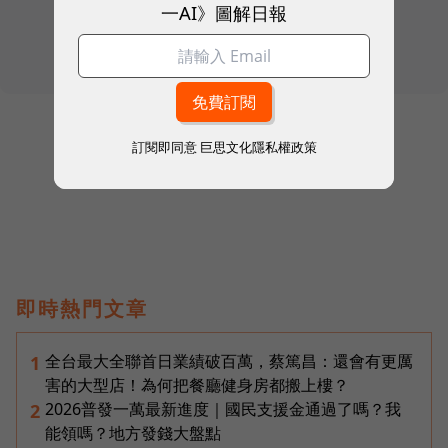
一AI》圖解日報
往下滑看下一篇文章
訂閱即同意
巨思文化隱私權政策
即時熱門文章
全台最大全聯首日業績破百萬，蔡篤昌：還會有更厲
1
害的大型店！為何把餐廳健身房都搬上樓？
2026普發一萬最新進度｜國民支援金通過了嗎？我
2
能領嗎？地方發錢大盤點