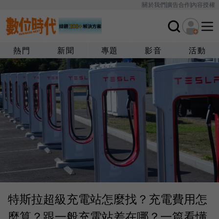
關於我們
廣告合作
內容授權
熱門
新聞
專題
影音
活動
特斯拉超級充電站怎麼找？充電費用怎
麼算？跟一般充電站差在哪？一篇看懂