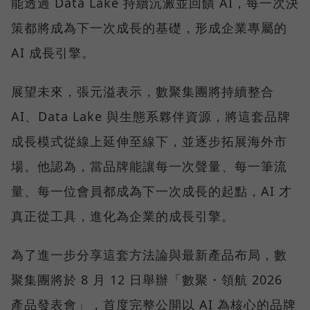
能透過 Data Lake 持續沉澱並回饋 AI，每一次決
策都將成為下一次成長的基礎，形成企業專屬的
AI 成長引擎。
展望未來，張元溢表示，數聚集團將持續整合
AI、Data Lake 與生態系夥伴資源，將這套品牌
成長模式從線上延伸至線下，並逐步拓展海外市
場。他認為，當品牌能讓每一次聲量、每一筆流
量、每一位會員都成為下一次成長的起點，AI 才
真正從工具，進化為企業的成長引擎。
為了進一步分享這套方法論與最新產品布局，數
聚集團將於 8 月 12 日舉辦「數聚・領航 2026
產品發表會」，首度完整公開以 AI 為核心的品牌