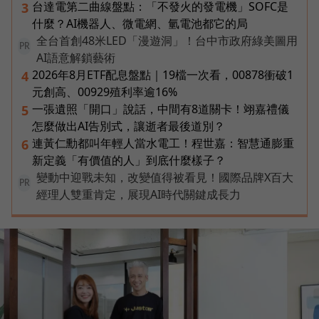
台達電第二曲線盤點：「不發火的發電機」SOFC是
3
什麼？AI機器人、微電網、氫電池都它的局
全台首創48米LED「漫遊洞」！台中市政府綠美圖用
PR
AI語意解鎖藝術
2026年8月ETF配息盤點｜19檔一次看，00878衝破1
4
元創高、00929殖利率逾16%
一張遺照「開口」說話，中間有8道關卡！翊嘉禮儀
5
怎麼做出AI告別式，讓逝者最後道別？
連黃仁勳都叫年輕人當水電工！程世嘉：智慧通膨重
6
新定義「有價值的人」到底什麼樣子？
變動中迎戰未知，改變值得被看見！國際品牌X百大
PR
經理人雙重肯定，展現AI時代關鍵成長力