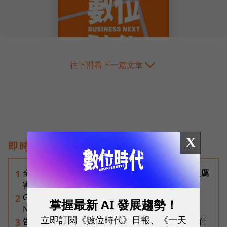
往下滑看下一篇文章
X
即時熱門文章
全台最大全聯首日業績破百萬，蔡篤昌：還會有更厲
1
害的大型店！為何把餐廳健身房都搬上樓？
Gemini完整教學地圖！37篇實測整理，
2
掌握最新 AI 發展趨勢！
Notebooks、Spark、提示詞架構全打包
立即訂閱《數位時代》日報、《一天
告別「極速迷思」！Opensignal 國際評比揭密：什
3