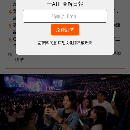
一AI》圖解日報
麼才是 5G 時代的好網路？
黃仁勳兆元宴永遠站最後一排！最低調的二代鄭平，
4
憑什麼讓台達電被市場重新定價？
專訪｜進貨沒變快，momo為何仍導入機器人？物流
5
副總揭比拚速度更棘手的缺工難題
Gemini Spark完整教學｜幫你讀Gmail、自動跑完工
6
訂閱即同意
巨思文化隱私權政策
作流程，3個超實用情境一次看
告別極速迷思！台灣大哥大奪國際雙冠揭密好網路新
PR
標準