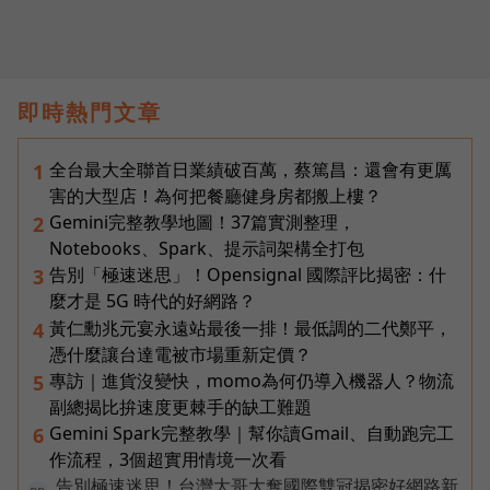
即時熱門文章
全台最大全聯首日業績破百萬，蔡篤昌：還會有更厲
1
害的大型店！為何把餐廳健身房都搬上樓？
Gemini完整教學地圖！37篇實測整理，
2
Notebooks、Spark、提示詞架構全打包
告別「極速迷思」！Opensignal 國際評比揭密：什
3
麼才是 5G 時代的好網路？
黃仁勳兆元宴永遠站最後一排！最低調的二代鄭平，
4
憑什麼讓台達電被市場重新定價？
專訪｜進貨沒變快，momo為何仍導入機器人？物流
5
副總揭比拚速度更棘手的缺工難題
Gemini Spark完整教學｜幫你讀Gmail、自動跑完工
6
作流程，3個超實用情境一次看
告別極速迷思！台灣大哥大奪國際雙冠揭密好網路新