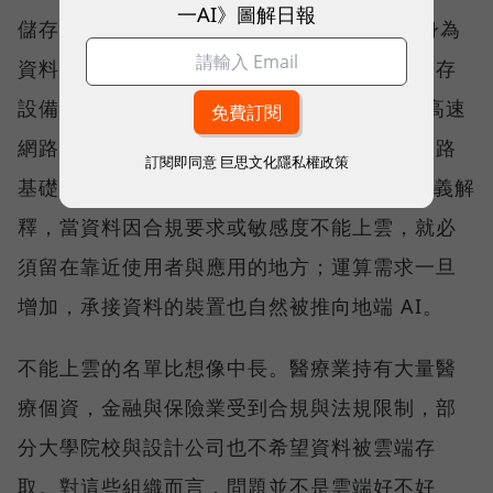
一AI》圖解日報
儲存架構大致分為雲端與地端兩塊，QNAP 身為
資料安全的守護者，長期發展的是地端網路儲存
設備（NAS），並擴展至 25GbE、100GbE 高速
網路交換器產品線，提供完整的儲存與高速網路
訂閱即同意
巨思文化隱私權政策
基礎架構。威聯通科技（QNAP）總經理劉文義解
釋，當資料因合規要求或敏感度不能上雲，就必
須留在靠近使用者與應用的地方；運算需求一旦
增加，承接資料的裝置也自然被推向地端 AI。
不能上雲的名單比想像中長。醫療業持有大量醫
療個資，金融與保險業受到合規與法規限制，部
分大學院校與設計公司也不希望資料被雲端存
取。對這些組織而言，問題並不是雲端好不好