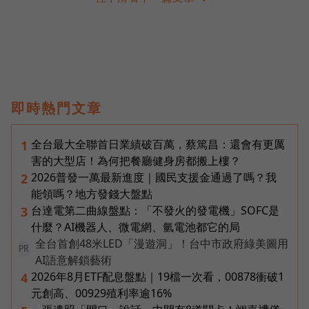
即時熱門文章
全台最大全聯首日業績破百萬，蔡篤昌：還會有更厲
1
害的大型店！為何把餐廳健身房都搬上樓？
2026普發一萬最新進度｜國民支援金通過了嗎？我
2
能領嗎？地方發錢大盤點
台達電第二曲線盤點：「不發火的發電機」SOFC是
3
什麼？AI機器人、微電網、氫電池都它的局
全台首創48米LED「漫遊洞」！台中市政府綠美圖用
PR
AI語意解鎖藝術
2026年8月ETF配息盤點｜19檔一次看，00878衝破1
4
元創高、00929殖利率逾16%