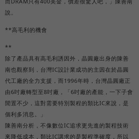
而DRAM只有400美金，價差很驚人吧，」陳善南
說。
**高毛利的機會
**
除了產品具有高毛利誘因外，晶圓廠出身的陳善
南也觀察到，台灣IC設計業成功的主因在於晶圓
代工廠的全力支援，而1996年時，台灣晶圓廠正
由6吋廠轉型至8吋廠，「6吋廠的產能，一下子會
閒置不少，這對需要特別製程的類比IC來說，是
個利多消息。」
陳善南分析，不像數位IC追求更先進的製程技術
來降低成本，類比IC講求的是製程準確度，所以