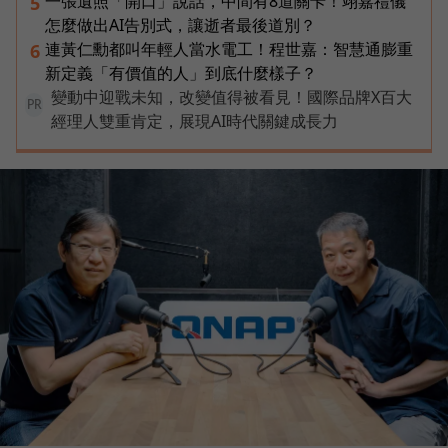
一張遺照「開口」說話，中間有8道關卡！翊嘉禮儀
5
怎麼做出AI告別式，讓逝者最後道別？
連黃仁勳都叫年輕人當水電工！程世嘉：智慧通膨重
6
新定義「有價值的人」到底什麼樣子？
變動中迎戰未知，改變值得被看見！國際品牌X百大
PR
經理人雙重肯定，展現AI時代關鍵成長力