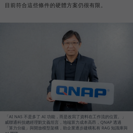
目前符合這些條件的硬體方案仍很有限。
「AI NAS 不是多了 AI 功能，而是改寫了資料在工作流的位置。」
威聯通科技總經理劉文義坦言，地端算力成本高昂，QNAP 透過
「算力分級」與開放模型架構，助企業逐步建構私有 RAG 知識庫與