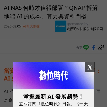
AI NAS 何時才值得部署？QNAP 拆解
地端 AI 的成本、算力與資料門檻
sponsored by
2026.08.05
|
AI與大數據
威聯通科技股份有限公司
分享
X
當資料不能離開企業，運算就得靠近：
AI 先改寫儲存架構
AI 帶來的第一個變化，不只是運算能力提高，而
掌握最新 AI 發展趨勢！
是企業必須重新決定資料放在哪裡。
立即訂閱《數位時代》日報、《一天