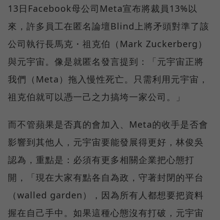
13日Facebook母公司Meta宣布將裁員13%以
來，許多員工在匿名論壇Blind上將矛頭對準了該
公司執行長馬克・祖克伯（Mark Zuckerberg）
與元宇宙。像是就匿名發言提到：「元宇宙正將
我們（Meta）拖入慢性死亡。只需利用元宇宙，
祖克伯就可以憑一己之力搞垮一家公司。」
而不管蘋果是否真的會加入、Meta的收手是否會
影響到其他人，元宇宙要能發展得更好，林俊吳
認為，重點是：必須有更多相關企業把心態打
開，「現在大家有點各自為政，守著封閉的平台
（walled garden），因為所有人都想要把資料
握在自己手中。如果這種心態沒有打破，元宇宙