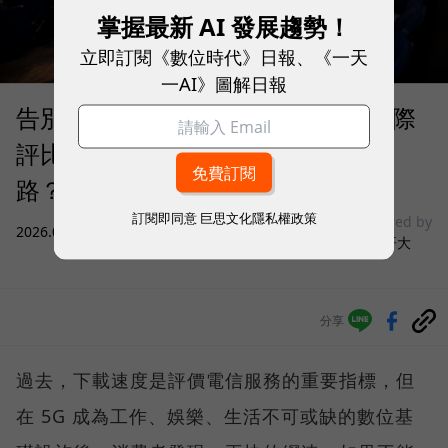
掌握最新 AI 發展趨勢！
立即訂閱《數位時代》日報、《一天
一AI》圖解日報
告別「極速迷思」！Opensignal 國際
評比揭密：什麼才是 5G 時代的好網
路？
訂閱即同意
巨思文化隱私權政策
sponsored by
2026.08.03
|
3C生活
台灣大哥大
分享
過去，下載速度是評價電信服務的重要指標，但
在 5G 成為工作、娛樂、生活不可或缺的數位基