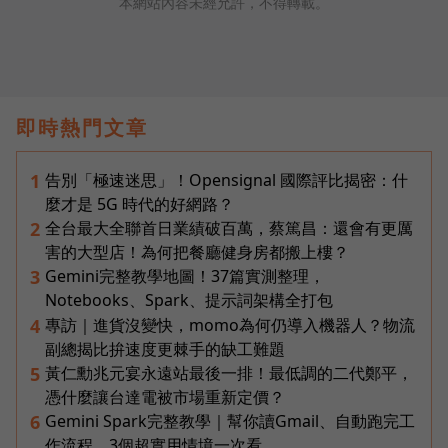
本網站內容未經允許，不得轉載。
即時熱門文章
告別「極速迷思」！Opensignal 國際評比揭密：什
1
麼才是 5G 時代的好網路？
全台最大全聯首日業績破百萬，蔡篤昌：還會有更厲
2
害的大型店！為何把餐廳健身房都搬上樓？
Gemini完整教學地圖！37篇實測整理，
3
Notebooks、Spark、提示詞架構全打包
專訪｜進貨沒變快，momo為何仍導入機器人？物流
4
副總揭比拚速度更棘手的缺工難題
黃仁勳兆元宴永遠站最後一排！最低調的二代鄭平，
5
憑什麼讓台達電被市場重新定價？
Gemini Spark完整教學｜幫你讀Gmail、自動跑完工
6
作流程，3個超實用情境一次看