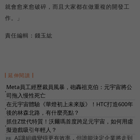
就會愈來愈破碎，而且大家都在做重複的開發工
作。」
責任編輯：錢玉紘
延伸閱讀
Meta員工經歷裁員風暴，砲轟祖克伯：元宇宙將公
●
司拖入慢性死亡
在元宇宙體驗《華燈初上未來版》！HTC打造600年
●
後的林森北路，有什麼亮點？
抓住Z世代特質！沃爾瑪首度跨足元宇宙，如何用虛
●
擬遊戲吸引年輕人？
AI讓組織變得更有效率，但誰能決定企業將走到