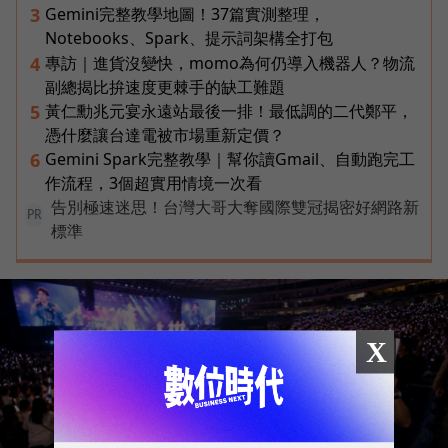
Gemini完整教學地圖！37篇實測整理，
3
Notebooks、Spark、提示詞架構全打包
專訪｜進貨沒變快，momo為何仍導入機器人？物流
4
副總揭比拚速度更棘手的缺工難題
黃仁勳兆元宴永遠站最後一排！最低調的二代鄭平，
5
憑什麼讓台達電被市場重新定價？
Gemini Spark完整教學｜幫你讀Gmail、自動跑完工
6
作流程，3個超實用情境一次看
告別極速迷思！台灣大哥大奪國際雙冠揭密好網路新
PR
標準
X