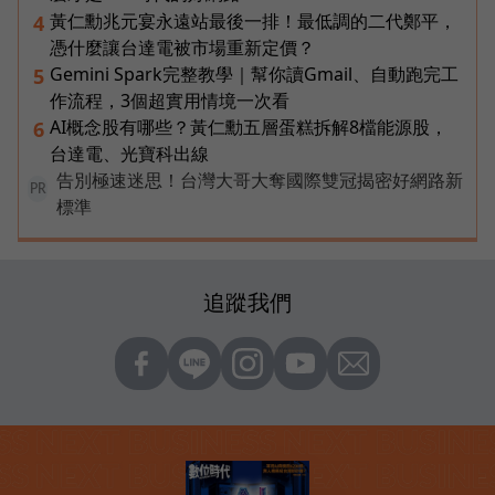
黃仁勳兆元宴永遠站最後一排！最低調的二代鄭平，
4
憑什麼讓台達電被市場重新定價？
Gemini Spark完整教學｜幫你讀Gmail、自動跑完工
5
作流程，3個超實用情境一次看
AI概念股有哪些？黃仁勳五層蛋糕拆解8檔能源股，
6
台達電、光寶科出線
告別極速迷思！台灣大哥大奪國際雙冠揭密好網路新
PR
標準
追蹤我們