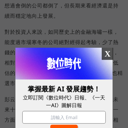
想過會倒的公司都倒了，但長期來看經濟還是持
續而穩定地向上發展。
對於投資人來說，如同歷史上的金融海嘯一樣，
能度過市場寒冬的公司絕對經得起考驗，少了熱
錢的濾鏡美化，經過熊市洗禮的產品更加健全，
X
相對低點也讓投資人有更好的機會入場找到被低
估的標的。因應長期持有的需求，HOYA Bit 也精
選市值較大、相對穩定的幣種提供交易。
掌握最新 AI 發展趨勢！
立即訂閱《數位時代》日報、《一天
彭云嫻有信心，加密貨幣市場將日漸成熟，在未
一AI》圖解日報
來十年持續成長下有機會跟法幣並駕齊驅。另一
方面，美元短期固然走強，金融商品本來就會相