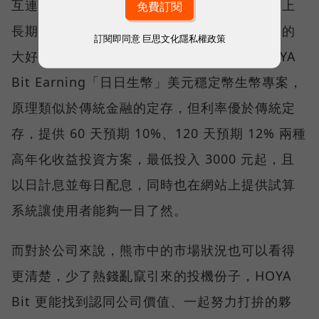
互連動很正常，但就資產分配、避險需求，加上
長期投資的目標來看，熊市更是入手加密貨幣的
訂閱即同意
巨思文化隱私權政策
大好時機。而大眾關注的美元投資，還有 HOYA
Bit Earning「日日生幣」美元穩定幣生幣專案，
原理類似於傳統金融的定存，但利率優於傳統定
存，提供 60 天預期 10%、120 天預期 12% 兩種
高年化收益投資方案，最低投入 3000 元起，且
以日計息並每日配息，同時也在網站上提供試算
系統讓使用者能夠一目了然。
而對於公司來說，熊市中的市場狀況也可以看得
更清楚，少了熱錢亂竄引來的投機份子，HOYA
Bit 更能找到認同公司價值、一起努力打拚的夥