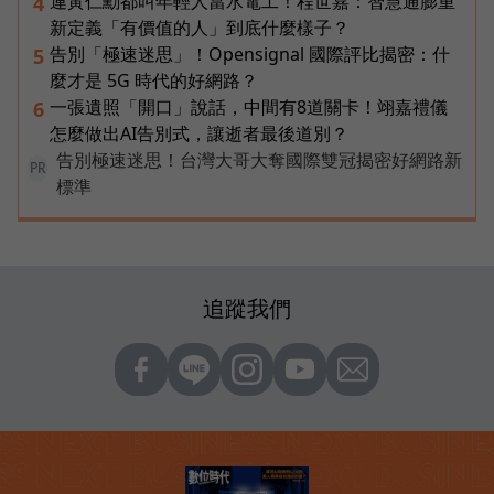
連黃仁勳都叫年輕人當水電工！程世嘉：智慧通膨重
4
新定義「有價值的人」到底什麼樣子？
告別「極速迷思」！Opensignal 國際評比揭密：什
5
麼才是 5G 時代的好網路？
一張遺照「開口」說話，中間有8道關卡！翊嘉禮儀
6
怎麼做出AI告別式，讓逝者最後道別？
告別極速迷思！台灣大哥大奪國際雙冠揭密好網路新
PR
標準
追蹤我們