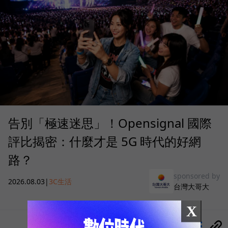
告別「極速迷思」！Opensignal 國際
評比揭密：什麼才是 5G 時代的好網
路？
sponsored by
2026.08.03
|
3C生活
台灣大哥大
X
分享