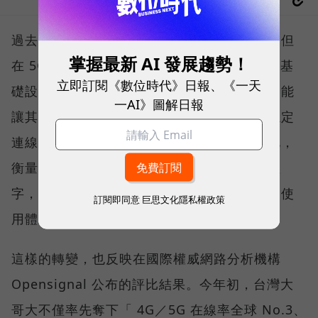
過去，下載速度是評價電信服務的重要指標，但
掌握最新 AI 發展趨勢！
在 5G 成為工作、娛樂、生活不可或缺的數位基
立即訂閱《數位時代》日報、《一天
礎設施後，消費者發現，再快的網速，如果不能
一AI》圖解日報
讓其在人潮聚集、高速移動或室內空間維持穩定
連線，即無法轉換成好的使用體驗，也因如此，
衡量「好網路」的標準，也逐漸從追求測速數
字，轉向任何時間、任何地點都能穩定連線的使
訂閱即同意
巨思文化隱私權政策
用體驗。
這樣的轉變，也反映在國際權威網路分析機構
Opensignal 公布的評比結果。今年初，台灣大
哥大不僅率先奪下「 4G／5G 在線率全球 No.3、