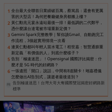
全台最大全聯首日業績破百萬，蔡篤昌：還會有更厲
1
害的大型店！為何把餐廳健身房都搬上樓？
黃仁勳兆元宴永遠站最後一排！最低調的二代鄭平，
2
憑什麼讓台達電被市場重新定價？
Gemini Spark完整教學｜幫你讀Gmail、自動跑完工
3
作流程，3個超實用情境一次看
連黃仁勳都叫年輕人當水電工！程世嘉：智慧通膨重
4
新定義「有價值的人」到底什麼樣子？
告別「極速迷思」！Opensignal 國際評比揭密：什
5
麼才是 5G 時代的好網路？
一張遺照「開口」說話，中間有8道關卡！翊嘉禮儀
6
怎麼做出AI告別式，讓逝者最後道別？
告別極速迷思！台灣大哥大奪國際雙冠揭密好網路新
PR
標準