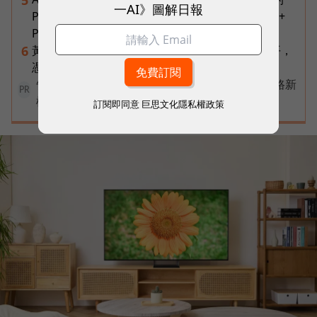
5
一AI》圖解日報
Prestige 14 Flip AI+ 重新定義商務筆電與 Copilot+
PC？
黃仁勳兆元宴永遠站最後一排！最低調的二代鄭平，
6
憑什麼讓台達電被市場重新定價？
告別極速迷思！台灣大哥大奪國際雙冠揭密好網路新
PR
標準
訂閱即同意
巨思文化隱私權政策