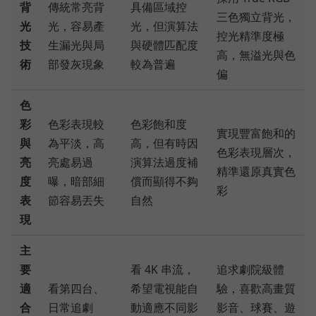
背
傳統常亮背
具備區域控
三色獨立背光，
光
光，容易產
光，但演算法
控光精準度極
技
生漏光與局
與硬體匹配度
高，無溢光與色
術
部發灰現象
較為普遍
偏
色
彩
色彩表現較
色彩飽和度
實現豐富飽和的
與
為平淡，高
高，但有時因
色彩表現層次，
亮
亮處易過
演算法過度補
精準還原真實色
度
曝，暗部細
償而顯得不夠
彩
表
節容易丟失
自然
現
主
要
看 4K 串流，
追求劇院級體
適
看第四台、
希望電視能自
驗，喜歡高畫質
合
日常追劇
動適應不同影
影音、球賽、遊