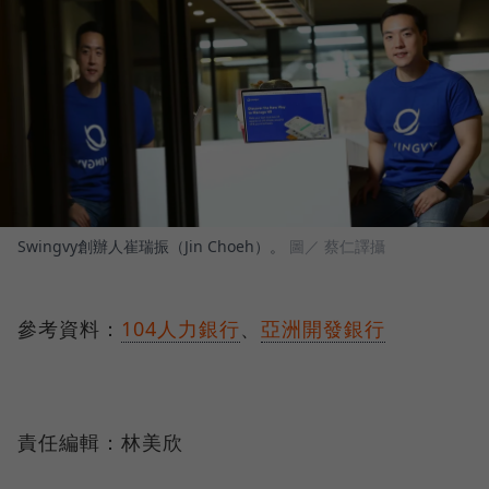
Swingvy創辦人崔瑞振（Jin Choeh）。
圖／ 蔡仁譯攝
參考資料：
104人力銀行
、
亞洲開發銀行
責任編輯：林美欣