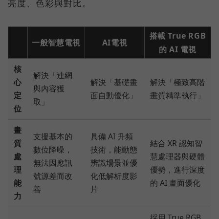
亮度、色彩與對比。
搭載 True RGB
一般智慧電視
AI電視
的 AI 電視
核
解決「連網
心
解決「基礎畫
解決「極致高階
與內容獲
定
面自動優化」
畫質精準執行」
取」
位
畫
支援基本的
具備 AI 升頻
質
結合 XR 認知智
數位降噪，
技術，能動態
處
慧處理器與硬體
無法因應訊
辨識場景並優
理
優勢，進行深度
號源差而改
化低解析度影
能
的 AI 畫面優化
善
片
力
採用 True RGB