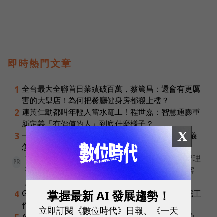
即時熱門文章
全台最大全聯首日業績破百萬，蔡篤昌：還會有更厲
1
害的大型店！為何把餐廳健身房都搬上樓？
連黃仁勳都叫年輕人當水電工！程世嘉：智慧通膨重
2
新定義「有價值的人」到底什麼樣子？
X
一張遺照「開口」說話，中間有8道關卡！翊嘉禮儀
3
怎麼做出AI告別式，讓逝者最後道別？
1 名員工、一支 AI 團隊全包辦——企業 AI 員工管理
PR
平台 ORRA，如何讓新創公司撐起研發、銷售到客
服？
掌握最新 AI 發展趨勢！
Gemini Spark完整教學｜幫你讀Gmail、自動跑完工
4
作流程，3個超實用情境一次看
立即訂閱《數位時代》日報、《一天
AI 時代的行動生產力：MSI 如何用「理解情境」的