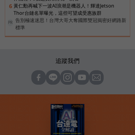
黃仁勳再喊下一波AI浪潮是機器人！輝達Jetson
6
Thor台鏈名單曝光，這些可望成受惠族群
告別極速迷思！台灣大哥大奪國際雙冠揭密好網路新
PR
標準
追蹤我們