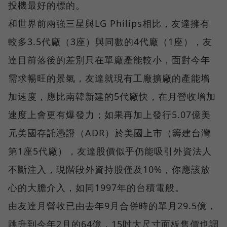
投機最好的標的。
和世界前兩強三星與LG Philips相比，友達擁有
較多3.5代廠（3座）與同數的4代廠（1座），友
達目前落後的差別只在單廠產能較小，面對今年
需求暢旺的景氣，友達就現有工廠擴廠的產能增
加速度，應比南韓新建的5代廠快，在月營收增加
速度上會更有爆發力；如果再加上發行5.07億美
元美國存託憑證（ADR）於美國上市（籌建台灣
第1座5代廠），友達股價似乎仍能吸引外資法人
不斷注入，現階段外資持股僅及10%，你應該放
心的大膽介入，如同1997年的台積電般。
由友達月營收已由去年9月合併時的單月29.5億，
跳升到今年2月的64億，15吋大尺寸面板售價也調