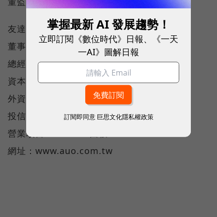
董監事持股比重：42.54%
掌握最新 AI 發展趨勢！
友達
立即訂閱《數位時代》日報、《一天
董事長：李焜耀
一AI》圖解日報
總經理：陳炫彬
資本額：297億元
外資持股率：5.37％
投信持股率：19.13%
訂閱即同意
巨思文化隱私權政策
營業項目：TFT-LCD面板
網址：www.auo.com.tw