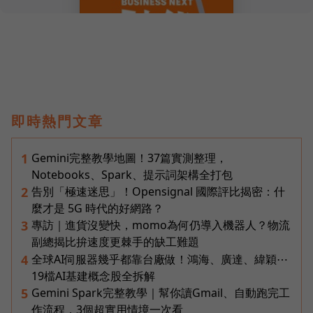
即時熱門文章
Gemini完整教學地圖！37篇實測整理，
1
Notebooks、Spark、提示詞架構全打包
告別「極速迷思」！Opensignal 國際評比揭密：什
2
麼才是 5G 時代的好網路？
專訪｜進貨沒變快，momo為何仍導入機器人？物流
3
副總揭比拚速度更棘手的缺工難題
全球AI伺服器幾乎都靠台廠做！鴻海、廣達、緯穎⋯
4
19檔AI基建概念股全拆解
Gemini Spark完整教學｜幫你讀Gmail、自動跑完工
5
作流程，3個超實用情境一次看