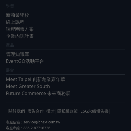
學習
新商業學校
線上課程
課程團票方案
企業內訓計畫
產品
管理知識庫
EventGO活動平台
展會
Meet Taipei 創新創業嘉年華
Meet Greater South
Future Commerce 未來商務展
|
|
|
|
|
|
關於我們
廣告合作
徵才
隱私權政策
ESG永續報告書
客服信箱：
service@bnext.com.tw
客服專線：886-2-87716326