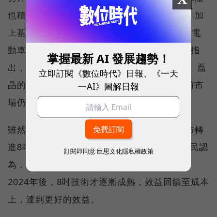
也積極轉型，導致碳化矽在2022年供不應求，加
上基板製造不易，推升了碳化矽的價格，提高電
動車的生產成本。MIC資深產業分析師鄭凱安指
掌握最新 AI 發展趨勢！
出，目前主流的碳化矽6吋晶圓，將隨著基板、磊
立即訂閱《數位時代》日報、《一天
晶的技術優化，於2023年來到甜蜜點，但當前市
一AI》圖解日報
場仍處於產能不足的狀態。
雖然近期諸如Wolfspeed、II-VI等大廠已宣布轉
進8吋量產，DIGITIMES研究中心分析師王尊民認
訂閱即同意
巨思文化隱私權政策
為，「應該宣示意味比較大。」預估可能要到
2024年後，8吋技術才逐漸成熟，效益回饋至成本
上，達到更好的效益。