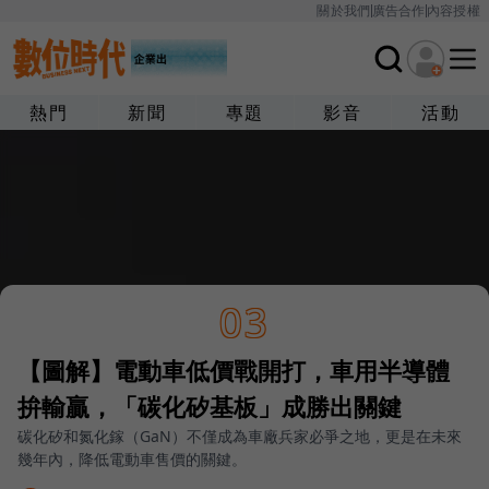
關於我們
廣告合作
內容授權
熱門
新聞
專題
影音
活動
03
【圖解】電動車低價戰開打，車用半導體
拚輸贏，「碳化矽基板」成勝出關鍵
碳化矽和氮化鎵（GaN）不僅成為車廠兵家必爭之地，更是在未來
幾年內，降低電動車售價的關鍵。