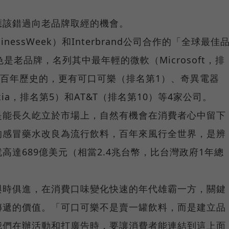
應該錯過向老品牌取經的機會。
essWeek）和Interbrand公司合作的「全球最佳
是老品牌，名列其中最年輕的微軟（Microsoft，排
過百年歷史的，更有可口可樂（排名第1）、奇異電器
ia，排名第5）和AT&T（排名第10）等4家公司。
是能長久屹立於市場上，自然有機會在消費者心中留下
的感冒藥水改良為流行飲料，百年來風行全世界，是辨
高達689億美元（相當2.4兆台幣，比台灣政府1年總
與時俱進，在消費口味變化快速的年代雄霸一方，關鍵
傳遞的價值。「可口可樂不是賣一罐飲料，而是建立品
我們在辦活動和打廣告時，要讓消費者能連結到這上面