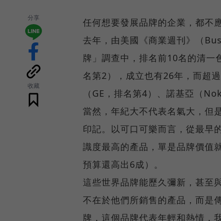
分享
任何想要發展品牌的企業，都不
去年，由美國《商業週刊》（Busin
牌」調查中，排名前10名的清一色
名第2），成立也有26年，而超
收藏
（GE，排名第4）、諾基亞（Nok
當然，年紀大不代表名氣大，但
印記。以可口可樂而言，從最早
識度最高的產品，單是品牌價值就
預算還高出6成）。
這些世界品牌能歷久彌新，甚至
不在於他們所銷售的產品，而是
牌，這個品牌代表年輕和熱情，