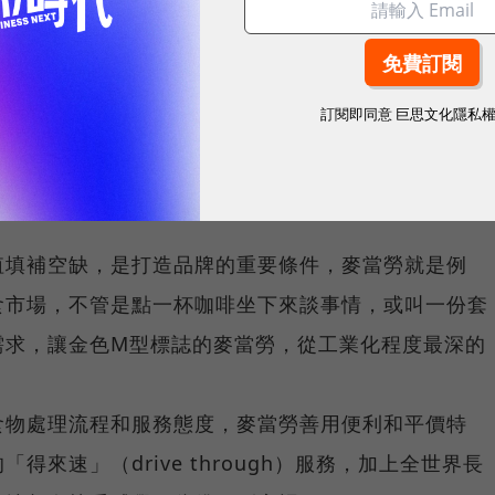
、數位趨勢！訂閱《數位時代》日報及社群活動訊息
訂閱即同意
巨思文化隱私
值填補空缺，是打造品牌的重要條件，麥當勞就是例
食市場，不管是點一杯咖啡坐下來談事情，或叫一份套
需求，讓金色M型標誌的麥當勞，從工業化程度最深的
食物處理流程和服務態度，麥當勞善用便利和平價特
來速」（drive through）服務，加上全世界長