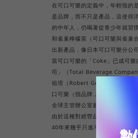
在可口可樂的定義中，年輕指的
是品牌，而不只是產品，這使得
的中年人，仍喝著從青少年就習
和雀巢檸檬茶（可口可樂與雀巢
出新產品，像日本可口可樂分公
當可口可樂的「Coke」已成可
司」（Total Beverage 
祖塔（Robert Goizuat
口可樂（指品牌，而非產品）要佔
全球主管辦公室最醒目的標語就
由於這種對經營品牌和市場的偏
40年來幾乎只進不出。