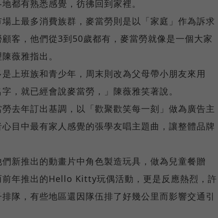
各地都有熟悉感覺，彷彿回到家裡。
市場上最多消費族群，麥當勞則是以「家庭」作為訴求
顧客，他們從3到50歲都有，麥當勞就像是一個大家
理陳薇雅指出。
多是上班族和青少年，周末則改為父母帶小朋友來用
名字，就已經會說麥當勞，」陳薇雅笑著說。
當勞去年訂出基調，以「歡聚歡笑每一刻」做為廣告主
者心目中最有家人感覺的張學友唱主題曲，讓整體品牌
他們新推出的動畫片中角色製造玩具，做為兒童餐贈
年推出的Hello Kitty玩偶活動，更是反應熱烈，許
子排隊，有些地區還因隊伍排了好幾公里而影響交通引