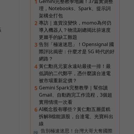
Gemini完整教學地圖！37篇實測整
1
理，Notebooks、Spark、提示詞
架構全打包
專訪｜進貨沒變快，momo為何仍
2
係
導入機器人？物流副總揭比拚速度
更棘手的缺工難題
告別「極速迷思」！Opensignal 國
3
際評比揭密：什麼才是 5G 時代的好
網路？
黃仁勳兆元宴永遠站最後一排！最
4
低調的二代鄭平，憑什麼讓台達電
被市場重新定價？
Gemini Spark完整教學｜幫你讀
5
Gmail、自動跑完工作流程，3個超
實用情境一次看
AI概念股有哪些？黃仁勳五層蛋糕
6
拆解8檔能源股，台達電、光寶科出
線
告別極速迷思！台灣大哥大奪國際
PR