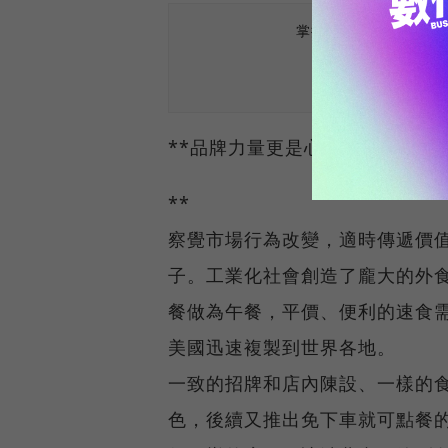
掌握最新AI、半導體
**品牌力量更是心靈的佔有
**
察覺市場行為改變，適時傳遞價
子。工業化社會創造了龐大的外
餐做為午餐，平價、便利的速食
美國迅速複製到世界各地。
一致的招牌和店內陳設、一樣的
色，後續又推出免下車就可點餐的「得