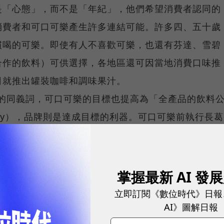
是「心態」，而不是「年紀」，他們希望消費者認同的
消費者和可口可樂產生許多連結可能。許多四、五十歲
慣喝的可樂。即使有人不喜歡可樂，也還有芬達、雪碧
合作的飲料）可供選擇，各地區還可因當地消費口味推
司就推出罐裝咖啡和調味果汁。
樂的同義詞，可口可樂的目標也提高為「全產品的飲料
Company），品牌則是達成目標的利器。可口可樂前執行長葛
a）指出，「在消費者從喉嚨灌下去的東西中，不管是什麼，可
有最高佔有率。」而過去30年，可口可樂掛在總部和
是：「世界屬於不滿足的人。」
掌握最新 AI 發
執態度，可口可樂也是投資大師巴菲特最滿意的持股，
立即訂閱《數位時代》日報
AI》圖解日報