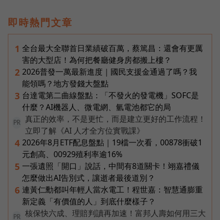
即時熱門文章
全台最大全聯首日業績破百萬，蔡篤昌：還會有更厲
1
害的大型店！為何把餐廳健身房都搬上樓？
2026普發一萬最新進度｜國民支援金通過了嗎？我
2
能領嗎？地方發錢大盤點
台達電第二曲線盤點：「不發火的發電機」SOFC是
3
什麼？AI機器人、微電網、氫電池都它的局
真正的效率，不是更忙，而是建立更好的工作流程！
PR
立即了解《AI 人才全方位實戰課》
2026年8月ETF配息盤點｜19檔一次看，00878衝破1
4
元創高、00929殖利率逾16%
一張遺照「開口」說話，中間有8道關卡！翊嘉禮儀
5
怎麼做出AI告別式，讓逝者最後道別？
連黃仁勳都叫年輕人當水電工！程世嘉：智慧通膨重
6
新定義「有價值的人」到底什麼樣子？
核保快六成、理賠判讀再加速！富邦人壽如何用三大
PR