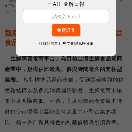
「實體綜合零售業者」占台灣生鮮&食品電商產業比率自2019年的
一AI》圖解日報
4.3%推估2022年占比將拉高至7.9%。
圖／ 全聯
觀察3：利基優勢加上會員經營，生鮮
食品專賣電商平台穩健成長
訂閱即同意
巨思文化隱私權政策
「生鮮專賣電商平台」為目前台灣生鮮食品電商
產業中，規模佔比最高、參與時間最久的支柱型
業態。
相對標準品電商產業，受到零碎複雜的供
應鏈結構以及多元消費偏好影響，生鮮電商市場
集中度明顯較低。不過，高度分散的產業競爭特
徵也使市場得以容納支持大量中小型企業的參
與，藉由各自獨具特色的利基優勢吸引消費者。