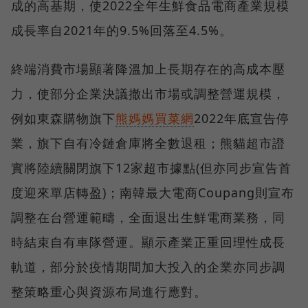
成的高基期，使2022全年生鮮食品電商產業規模
成長率自2021年的9.5%回落至4.5%。
終端消費市場顯著降溫加上長期存在的高成本壓
力，使部分企業決議撤出市場或調整營運規模，
例如東森購物旗下
熊媽媽買菜網
2022年底宣告停
業，旗下自有冷鏈倉庫將全數退租；熊貓超市證
實將陸續關閉旗下12家超市據點(但亦同步宣告首
度迎來單店轉盈)；南韓最大電商Coupang則宣布
調整在台營運範疇，全面退出生鮮電商業務，同
時結束自有車隊營運。顯示產業正重回理性成長
軌道，部分於疫情期間加大投入的企業亦同步調
整策略重心與資源布局進行應對。