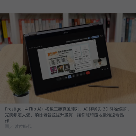
Prestige 14 Flip AI+ 搭載三麥克風陣列、AI 降噪與 3D 降噪鏡頭，
完美鎖定人聲、消除雜音並提升畫質，讓你隨時隨地優雅遠端協
作。
圖／ 數位時代