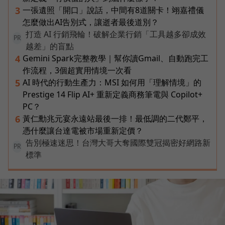
一張遺照「開口」說話，中間有8道關卡！翊嘉禮儀
3
怎麼做出AI告別式，讓逝者最後道別？
打造 AI 行銷飛輪！破解企業行銷「工具越多卻成效
PR
越差」的盲點
Gemini Spark完整教學｜幫你讀Gmail、自動跑完工
4
作流程，3個超實用情境一次看
AI 時代的行動生產力：MSI 如何用「理解情境」的
5
Prestige 14 Flip AI+ 重新定義商務筆電與 Copilot+
PC？
黃仁勳兆元宴永遠站最後一排！最低調的二代鄭平，
6
憑什麼讓台達電被市場重新定價？
告別極速迷思！台灣大哥大奪國際雙冠揭密好網路新
PR
標準