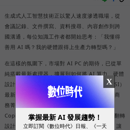
生成式人工智慧技術正以驚人速度滲透職場，從
會議記錄、文件撰寫、資料搜尋、內容創作到跨
國溝通，每位知識工作者都開始思考：「我懂得
善用 AI 嗎？我的硬體跟得上生產力轉型嗎？」
在這樣的氛圍下，市場對 AI PC 的期待，已從單
純搭載最新處理器，擴展到如何將 AI 算力、硬體
X
設計與真實使用情境無縫整合。微星科技（MSI）
最新推出的 Prestige 14 Flip AI+，正是專為商
務菁英與專業人士打造的解方。它結合了微軟
Copilot+ PC 架構、本地端 AI 運算、2-in-1 翻轉
掌握最新 AI 發展趨勢！
立即訂閱《數位時代》日報、《一天
設計、高畫質 OLED 顯示器與全天候續航力，讓