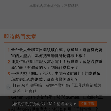
本網站內容未經允許，不得轉載。
即時熱門文章
全台最大全聯首日業績破百萬，蔡篤昌：還會有更厲
1
害的大型店！為何把餐廳健身房都搬上樓？
連黃仁勳都叫年輕人當水電工！程世嘉：智慧通膨重
2
新定義「有價值的人」到底什麼樣子？
一張遺照「開口」說話，中間有8道關卡！翊嘉禮儀
3
怎麼做出AI告別式，讓逝者最後道別？
打造 AI 行銷飛輪！破解企業行銷「工具越多卻成效
PR
越差」的盲點
Gemini Spark完整教學｜幫你讀Gmail、自動跑完工
4
作流程，3個超實用情境一次看
如何打造持續成長CRM？精選案例 ➤
立即下載
AI 時代的行動生產力：MSI 如何用「理解情境」的
5