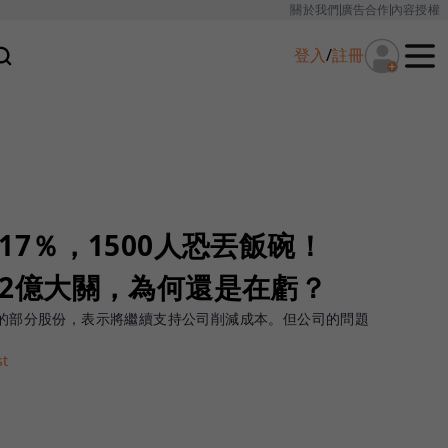
關於我們
廣告合作
內容授權
登入
/
註冊
員17％，1500人恐丟飯碗！
突破2億大關，為何還是在虧？
otify的部分股份，表示將繼續支持公司削減成本。但公司的問題
t