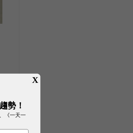
X
展趨勢！
、《一天一