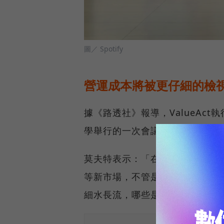
圖／ Spotify
營運成本將被更仔細的檢
據《路透社》報導，ValueAct執
學舉行的一次會議中，揭露了這項投
莫夫特表示：「在經濟好的時候，
等新市場，不管是成本和內容投
細水長流，哪些是為了炒短線的