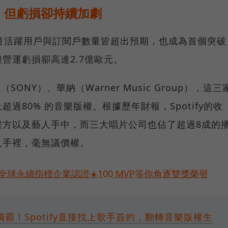
，但虧損卻持續加劇
告顯示，月活躍用戶與訂閱戶數量皆超出預期，也成為首個突破
營運虧損卻高達2.7億歐元。
索尼（SONY）、華納（Warner Music Group），這三
過80% 的音樂版權。根據歷年財報，Spotify的收
權方以及藝人手中，而三大唱片公司也佔了超過8成的
人手裡，毫無議價權。
球永續指標企業認證☀️100 MVP等你角逐雙獎榮譽
霸！Spotify直接找上歌手簽約，翻轉音樂版權生