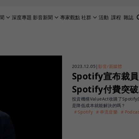
聞
深度專題
影音新聞
專家觀點
社群
活動
課程
雜誌
2023.12.05
|
影音/新媒體
Spotify宣布裁
Spotify付費
投資機構ValueAct收購了Sp
是降低成本就能解決的嗎？
＃Spotify
＃串流音樂
＃Podcas