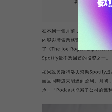
掌握最新AI、半導體
在不到一個月前，Spotify解
內容與廣告業務部門的唐·奧斯特洛夫
了《The Joe Rogan Expe
Spotify最不想回首的投資之一。
如果說奧斯特洛夫幫助Spotify
而且同時還未能達到盈利。月初，CE
承，「Podcast拖累了公司的獲