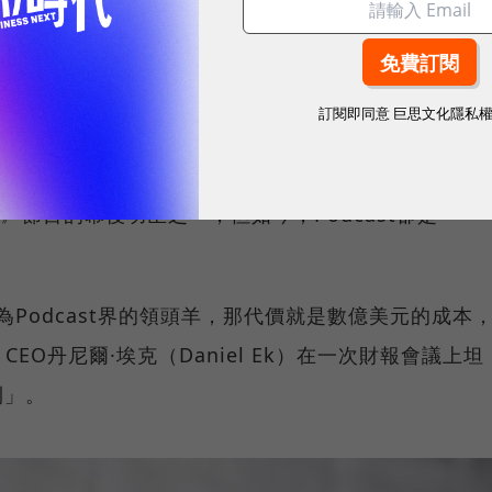
、數位趨勢！訂閱《數位時代》日報及社群活動訊息
訂閱即同意
巨思文化隱私
雇了6%的員工，並歷經了內容方面的重大重組，本來領導
（Dawn Ostroff）離職。奧斯特洛夫是當時催生
rience》節目的幕後功臣之一，但如今，Podcast卻是
成為Podcast界的領頭羊，那代價就是數億美元的成本
O丹尼爾·埃克（Daniel Ek）在一次財報會議上坦
利」。