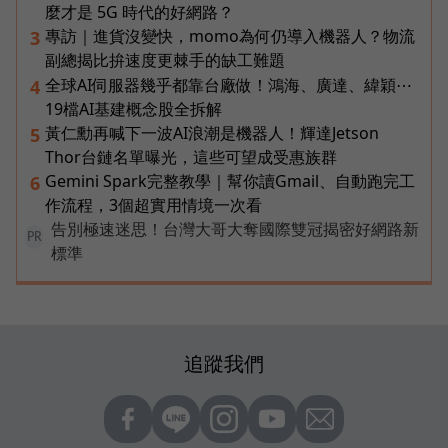
麼才是 5G 時代的好網路？
專訪｜進貨沒變快，momo為何仍導入機器人？物流
3
副總揭比拚速度更棘手的缺工難題
全球AI伺服器幾乎都靠台廠做！鴻海、廣達、緯穎⋯
4
19檔AI基建概念股全拆解
黃仁勳再喊下一波AI浪潮是機器人！輝達Jetson
5
Thor台鏈名單曝光，這些可望成受惠族群
Gemini Spark完整教學｜幫你讀Gmail、自動跑完工
6
作流程，3個超實用情境一次看
告別極速迷思！台灣大哥大奪國際雙冠揭密好網路新
PR
標準
追蹤我們