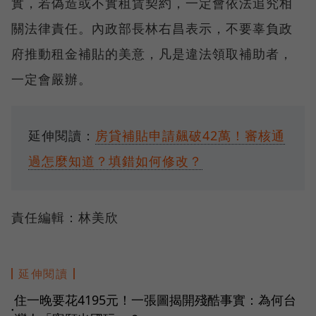
實，若偽造或不實租賃契約，一定會依法追究相
關法律責任。內政部長林右昌表示，不要辜負政
府推動租金補貼的美意，凡是違法領取補助者，
一定會嚴辦。
延伸閱讀：
房貸補貼申請飆破42萬！審核通
過怎麼知道？填錯如何修改？
責任編輯：林美欣
延伸閱讀
住一晚要花4195元！一張圖揭開殘酷事實：為何台
●