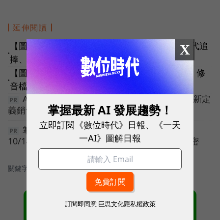
延伸閱讀
【圖解】虛擬KOL跟一般網紅差在哪？不只Z世代追
X
●
捧、還能創造5千億美元市場？
【圖解】職人必收30組AI神器！回信、寫文案、修
●
音檔都行，工作效能+10％
AI 已經走進每一筆商機，高績效團隊如何重新定
掌握最新 AI 發展趨勢！
義銷售模式？立即下載全球最新趨勢報告➤
立即訂閱《數位時代》日報、《一天
掌握 10% 關鍵顧客，引爆 70% 營收！
一AI》圖解日報
10/14【深度會員經營】電通高階顧問群獨家解密
關鍵字：
＃AI
訂閱即同意
巨思文化隱私權政策