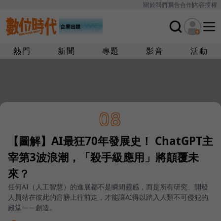
關於我們
廣告合作
內容授權
熱門
新聞
專題
影音
活動
08
【圖解】AI最狂70年發展史！ ChatGPT主
宰第3波浪潮，「殺手級應用」將顛覆未
來？
任何AI（人工智慧）的進展都不是瞬間靈感，而是所有研究、開發
人員站在彼此的肩膀上往前走，才能讓AI得以踏入人類不可侵犯的
殿堂——創造。