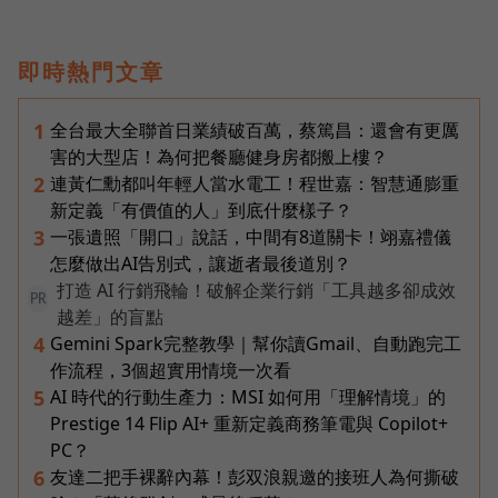
即時熱門文章
全台最大全聯首日業績破百萬，蔡篤昌：還會有更厲
1
害的大型店！為何把餐廳健身房都搬上樓？
連黃仁勳都叫年輕人當水電工！程世嘉：智慧通膨重
2
新定義「有價值的人」到底什麼樣子？
一張遺照「開口」說話，中間有8道關卡！翊嘉禮儀
3
怎麼做出AI告別式，讓逝者最後道別？
打造 AI 行銷飛輪！破解企業行銷「工具越多卻成效
PR
越差」的盲點
Gemini Spark完整教學｜幫你讀Gmail、自動跑完工
4
作流程，3個超實用情境一次看
AI 時代的行動生產力：MSI 如何用「理解情境」的
5
Prestige 14 Flip AI+ 重新定義商務筆電與 Copilot+
PC？
友達二把手裸辭內幕！彭双浪親邀的接班人為何撕破
6