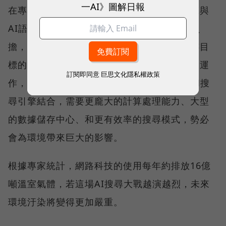
一AI》圖解日報
在專訪過程中，軒尼詩提到，若結合搜尋引擎與
AI語言模型，會大幅增加晶片和電力成本的負
擔，這些額外產生的耗電量，會帶給有碳足跡目
標的公司巨大壓力。光是訓練單個人工智慧的運
訂閱即同意
巨思文化隱私權政策
作，就會排放數十萬磅的碳排放量。若將AI和搜
尋引擎結合，需要更龐大的計算處理能力、大型
的數據儲存中心、和更有效率的搜尋模式，勢必
會為環境帶來巨大的影響。
根據專家統計，網路科技的使用每年約排放16億
噸溫室氣體，若這場AI搜尋大戰越演越烈，未來
環境汙染將變得更加嚴重。