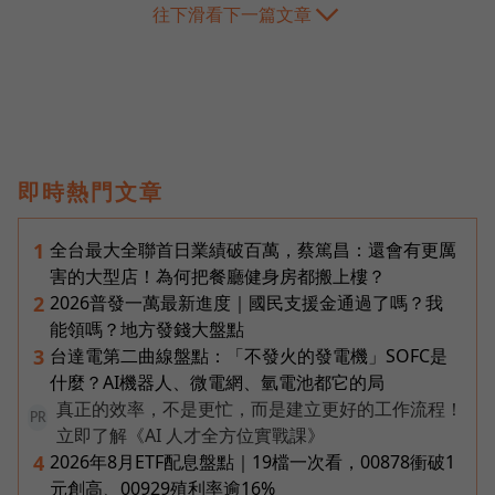
往下滑看下一篇文章
即時熱門文章
全台最大全聯首日業績破百萬，蔡篤昌：還會有更厲
1
害的大型店！為何把餐廳健身房都搬上樓？
2026普發一萬最新進度｜國民支援金通過了嗎？我
2
能領嗎？地方發錢大盤點
台達電第二曲線盤點：「不發火的發電機」SOFC是
3
什麼？AI機器人、微電網、氫電池都它的局
真正的效率，不是更忙，而是建立更好的工作流程！
PR
立即了解《AI 人才全方位實戰課》
2026年8月ETF配息盤點｜19檔一次看，00878衝破1
4
元創高、00929殖利率逾16%