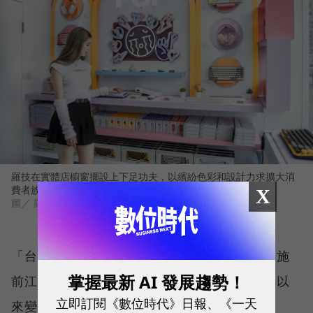
羅技在實體店櫥窗擺設上下足功夫，以繽紛色彩和設計力求擴大消
費者族群。
X
圖／ 羅技台灣
「台灣、香港市場的確很考驗行銷的智慧。」施
掌握最新 AI 發展趨勢！
前江表示，這個市場在全球來看很獨特，一路以
立即訂閱《數位時代》日報、《一天
來變化也非常大，也因此讓團隊裡組成非常多