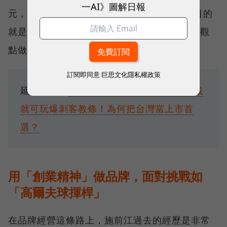
一AI》圖解日報
元，有人從菸商、酒商來、有人從Nike來，目的
就是跳脫出IT產業的行銷模式，用不同角度的觀
點做全新的決策。
訂閱即同意
巨思文化隱私權政策
延伸閱讀：
羅技參戰雲端掌機市場，免下載
就可玩爆刺客教條！為何把台灣當上市首
選？
用「創業精神」做品牌，面對挑戰如
「高爾夫球揮桿」
在品牌經營這條路上，施前江過去的經歷是非常