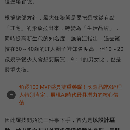
這整場冒險。
根據總部方針，最大任務就是要把羅技從有點
「IT宅」的形象拉出來，轉變為「生活品牌」，
同時提高新生代的知名度，施前江指出，過去羅
技在30～40歲的IT人圈子裡知名度高，但10～20
歲幾乎很少人會想要購買，9：1的男女比，也是
嚴重失衡。
角逐100 MVP盛典雙重榮耀！國際品牌X經理
➜
人特別肯定，展現AI時代最具潛力的核心價
值
因此羅技開始從三件事下手，首先是
以設計驅