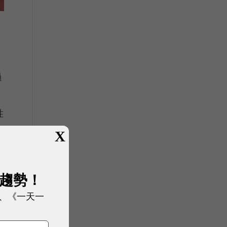
過
性
數
X
展趨勢！
、《一天一