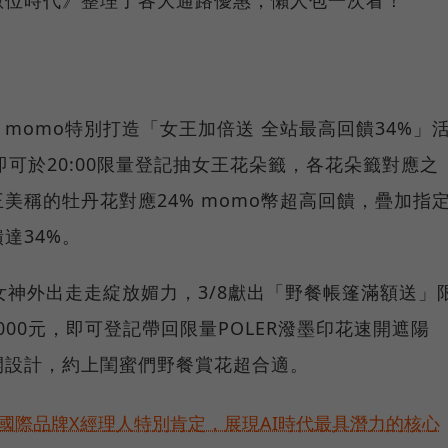
momo特別打造「女王加倍送 全站最高回饋34%」
元即可於20:00限量登記抽女王花朵籤，各花朵籤對應之
美稱的牡丹花對應24% momo幣超高回饋，疊加指
達34%。
女神外出走走綻放媚力，3/8獻出「野餐帳篷滿額送」
000元，即可登記帶回限量POLER潑墨印花速開遮陽
開設計，約上閨蜜們野餐賞花超合適。
耀！國際品牌X經理人特別肯定，展現AI時代最具潛力的核心