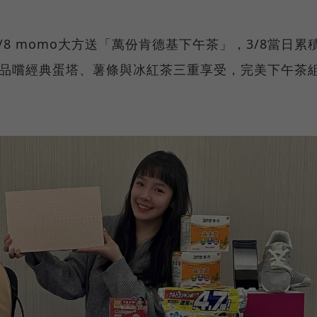
8 momo大方送「萬份肯德基下午茶」，3/8當日累
就能品嚐經典蛋塔、薯條與冰紅茶三重享受，完美下午茶