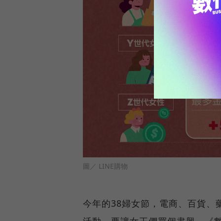
圖／ LINE購物
今年的38婦女節，電商、百貨、
活動，要讓女王們買個盡興。《