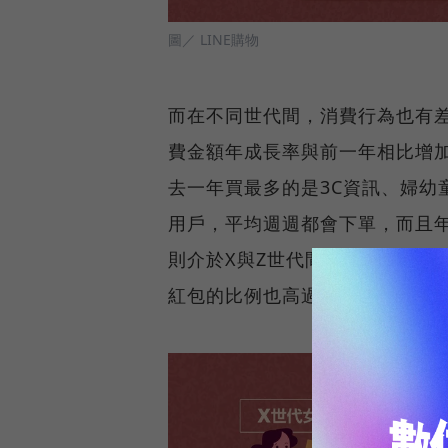
圖／ LINE購物
而在不同世代間，消費行為也有差
費金額年成長率與前一年相比增
去一年買最多的是3C資訊、婦幼
用戶，平均週週都會下單，而且年
則介於X與Z世代間，屬於精明理
紅包的比例也高過其他兩個世代