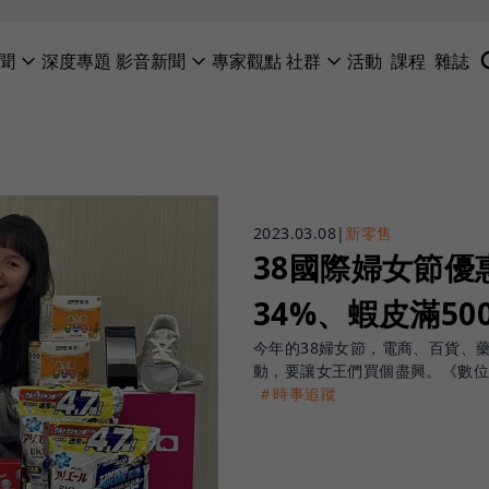
聞
深度專題
影音新聞
專家觀點
社群
活動
課程
雜誌
2023.03.08
|
新零售
38國際婦女節優
34%、蝦皮滿50
今年的38婦女節，電商、百貨、
動，要讓女王們買個盡興。《數位
＃時事追蹤