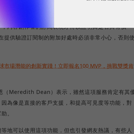
中，內容創作者的訂閱表現才得以證明其是否具有價
司在提供驗證訂閱制的附加好處時必須非常小心，否則
球市場潛能的創新實踐！立即報名100 MVP，挑戰雙獎肯
Meredith Dean）表示，雖然這項服務肯定有其
，因為像是直接的客戶支援，和提高可見度等功能，對
幫助。
蘭等地可以使用這項功能，但也引發網友熱議，有些人