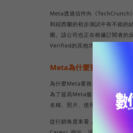
Meta透過信件向《TechCrunch
和紐西蘭的初步測試中有不錯的
圍。該公司也正在根據訂閱者的反
Verified的其他功能。
Meta為什麼要推訂閱制
為什麼Meta要推出付費驗證計畫M
為了提高Meta服務的真實性和
名稱、照片、使用者名稱和出生
從行銷角度來看，強生威爾斯大學普
Carey）指出，這可能與企業