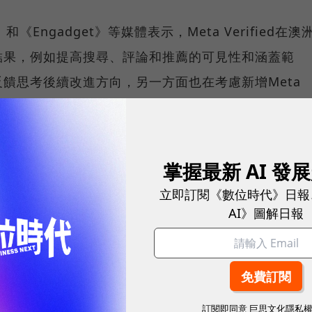
》和《Engadget》等媒體表示，Meta Verified在澳
結果，例如提高搜尋、評論和推薦的可見性和涵蓋範
饋思考後續改進方向，另一方面也在考慮新增Meta
度？
掌握最新 AI 發
立即訂閱《數位時代》日報
eta Verified？祖克柏過去曾表示，此驗證新功能是
AI》圖解日報
安全性，因為在通過驗證之後，訂閱者無法擅自更改個
日期，除非他們願意再次進行驗證。
羅維登斯的行銷副教授伊麗莎白・凱莉（Elisabet
放緩廣告預算有關，而社群平台則需透過建立新的訂閱方
訂閱即同意
巨思文化隱私