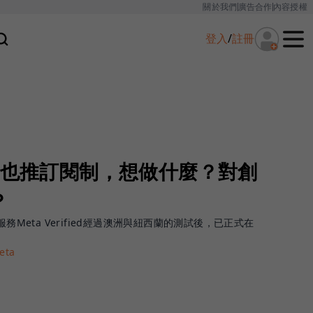
關於我們
廣告合作
內容授權
登入
/
註冊
a也推訂閱制，想做什麼？對創
？
驗證服務Meta Verified經過澳洲與紐西蘭的測試後，已正式在
eta