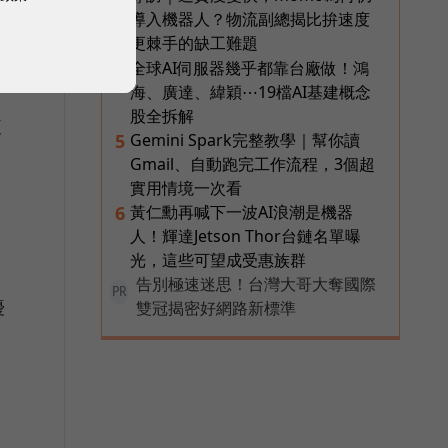
導入機器人？物流副總揭比拚速度
更棘手的缺工難題
全球AI伺服器幾乎都靠台廠做！鴻
4
海、廣達、緯穎⋯19檔AI基建概念
股全拆解
使
Gemini Spark完整教學｜幫你讀
5
Gmail、自動跑完工作流程，3個超
實用情境一次看
黃仁勳再喊下一波AI浪潮是機器
6
人！輝達Jetson Thor台鏈名單曝
光，這些可望成受惠族群
告別極速迷思！台灣大哥大奪國際
PR
優
雙冠揭密好網路新標準