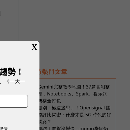
洲
X
展趨勢！
即時熱門文章
、《一天一
Gemini完整教學地圖！37篇實測整
1
人
理，Notebooks、Spark、提示詞
架構全打包
告別「極速迷思」！Opensignal 國
2
際評比揭密：什麼才是 5G 時代的好
h
網路？
專訪｜進貨沒變快，momo為何仍
3
權政策